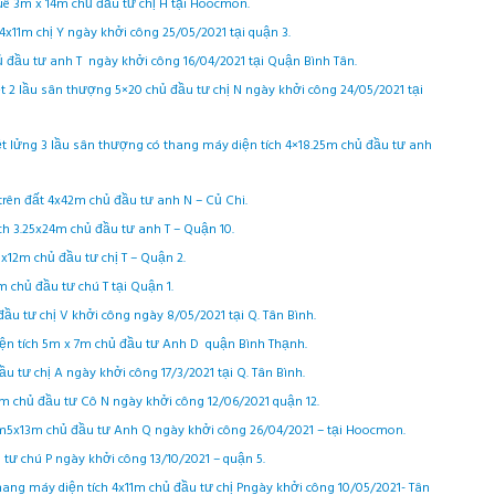
thuê 3m x 14m chủ đầu tư chị H tại Hoocmon.
4x11m chị Y ngày khởi công 25/05/2021 tại quận 3.
ủ đầu tư anh T ngày khởi công 16/04/2021 tại Quận Bình Tân.
ệt 2 lầu sân thượng 5×20 chủ đầu tư chị N ngày khởi công 24/05/2021 tại
ệt lửng 3 lầu sân thượng có thang máy diện tích 4×18.25m chủ đầu tư anh
 trên đất 4x42m chủ đầu tư anh N – Củ Chi.
ch 3.25x24m chủ đầu tư anh T – Quận 10.
5x12m chủ đầu tư chị T – Quận 2.
m chủ đầu tư chú T tại Quận 1.
đầu tư chị V khởi công ngày 8/05/2021 tại Q. Tân Bình.
diện tích 5m x 7m chủ đầu tư Anh D quận Bình Thạnh.
ầu tư chị A ngày khởi công 17/3/2021 tại Q. Tân Bình.
18m chủ đầu tư Cô N ngày khởi công 12/06/2021 quận 12.
 4m5x13m chủ đầu tư Anh Q ngày khởi công 26/04/2021 – tại Hoocmon.
u tư chú P ngày khởi công 13/10/2021 – quận 5.
thang máy diện tích 4x11m chủ đầu tư chị Pngày khởi công 10/05/2021- Tân