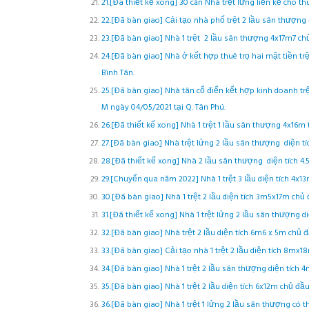
21.[Đã thiết kế xong] 30 căn Nhà trệt lửng liền kề cho 
22.[Đã bàn giao] Cải tạo nhà phố trệt 2 lầu sân thượng 
23.[Đã bàn giao] Nhà 1 trệt 2 lầu sân thượng 4x17m7 ch
24.[Đã bàn giao] Nhà ở kết hợp thuê trọ hai mặt tiền tr
Bình Tân.
25.[Đã bàn giao] Nhà tân cổ điển kết hợp kinh doanh tr
M ngày 04/05/2021 tại Q. Tân Phú.
26.[Đã thiết kế xong] Nhà 1 trệt 1 lầu sân thượng 4x16m
27.[Đã bàn giao] Nhà trệt lửng 2 lầu sân thượng diện tí
28.[Đã thiết kế xong] Nhà 2 lầu sân thượng diện tích 4.
29.[Chuyển qua năm 2022] Nhà 1 trệt 3 lầu diện tích 4x13
30.[Đã bàn giao] Nhà 1 trệt 2 lầu diện tích 3m5x17m chủ 
31.[Đã thiết kế xong] Nhà 1 trệt lửng 2 lầu sân thượng 
32.[Đã bàn giao] Nhà trệt 2 lầu diện tích 6m6 x 5m chủ đ
33.[Đã bàn giao] Cải tạo nhà 1 trệt 2 lầu diện tích 8mx
34.[Đã bàn giao] Nhà 1 trệt 2 lầu sân thượng diện tích
35.[Đã bàn giao] Nhà 1 trệt 2 lầu diện tích 6x12m chủ đầ
36.[Đã bàn giao] Nhà 1 trệt 1 lửng 2 lầu sân thượng có 