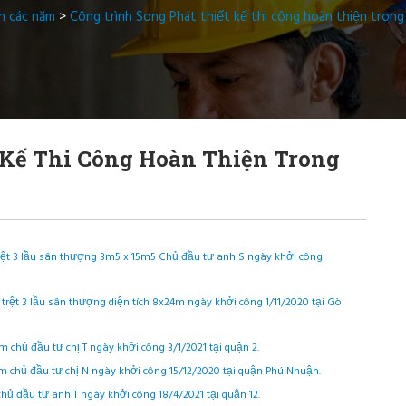
h các năm
>
Công trình Song Phát thiết kế thi công hoàn thiện tron
 Kế Thi Công Hoàn Thiện Trong
 trệt 3 lầu sân thượng 3m5 x 15m5 Chủ đầu tư anh S ngày khởi công
rệt 3 lầu sân thượng diện tích 8x24m ngày khởi công 1/11/2020 tại Gò
m chủ đầu tư chị T ngày khởi công 3/1/2021 tại quận 2.
1m chủ đầu tư chị N ngày khởi công 15/12/2020 tại quận Phú Nhuận.
chủ đầu tư anh T ngày khởi công 18/4/2021 tại quận 12.