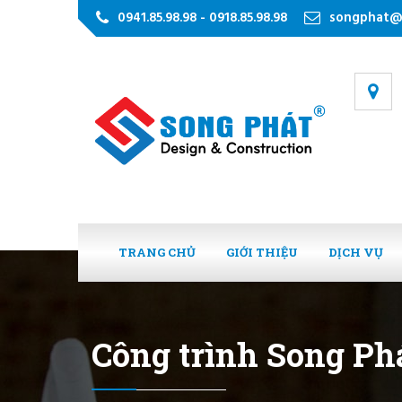
0941.85.98.98 - 0918.85.98.98
songphat@
TRANG CHỦ
GIỚI THIỆU
DỊCH VỤ
Công trình Song Phá