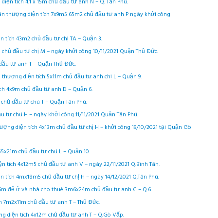
diện tích 4.1 x 15m chủ đầu tư anh N – Q. Tân Phú.
sân thượng diện tích 7x9m5 65m2 chủ đầu tư anh P ngày khởi công
n tích 43m2 chủ đầu tư chị TA – Quận 3.
m chủ đầu tư chị M – ngày khởi công 10/11/2021 Quận Thủ Đức.
ủ đầu tư anh T – Quận Thủ Đức.
n thượng diện tích 5x11m chủ đầu tư anh chị L – Quận 9.
ch 4x9m chủ đầu tư anh D – Quận 6.
m chủ đầu tư chú T – Quận Tân Phú.
đầu tư chú H – ngày khởi công 11/11/2021 Quận Tân Phú.
hượng diện tích 4x13m chủ đầu tư chị H – khởi công 19/10/2021 tại Quận Gò
.55x21m chủ đầu tư chú L – Quận 10.
n tích 4x12m5 chủ đầu tư anh V – ngày 22/11/2021 Q.Bình Tân.
n tích 4mx18m5 chủ đầu tư chị H – ngày 14/12/2021 Q.Tân Phú.
6x16m để ở và nhà cho thuê 3m6x24m chủ đầu tư anh C – Q.6.
ích 7m2x11m chủ đầu tư anh T – Thủ Đức.
g diện tích 4x12m chủ đầu tư anh T – Q.Gò Vấp.