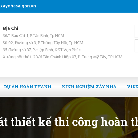
xaynhasaigon.vn
Địa Chỉ
36/1 Bàu Cát 1, P.Tân Bình, Tp.HCM
Số 02, Đường số 3, P.Thông Tây Hội, Tp.HCM
95 đường số 37, P.Hiệp Bình, KĐT Vạn Phúc
Xưởng nội thất: 28/6 Tân Chánh Hiệp 07, P. Trung Mỹ Tây, TP.HCM
DỰ ÁN HOÀN THÀNH
KINH NGHIỆM XÂY NHÀ
VID
t thiết kế thi công hoàn 