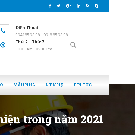
Điện Thoại
0941.85.98.98 - 0918.85.98.98
Thứ 2 - Thứ 7
08.00 Am - 05.30 Pm
EO
MẪU NHÀ
LIÊN HỆ
TIN TỨC
thiện trong năm 2021