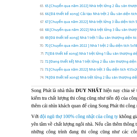
65.[Chuyển qua năm 2022] Nhà trệt lửng 2 lầu sân thượng
66.[Đã thiết kế xong] Cải tạo Nhà trệt 2 lầu sân diện tíc
67.[Chuyển qua năm 2022] Nhà trệt lửng 3 lầu diện tích
68.[Chuyển qua năm 2022] Nhà trệt lửng 3 lầu sân thượn
69.[Đã thiết kế xong] Nhà 1 trệt 1 lầu sân thượng diện tí
70.[Chuyển qua năm 2022 ] Nhà 1 trệt 2 lầu diện tích 5
71.[Đã thiết kế xong] Nhà 1 trệt lửng 1 lầu sân thượng d
72.[Đang thiết kế] Nhà 1 trệt lửng 2 lầu sân thượng diện
73.[Chuyển qua năm 2022] Nhà trệt 3 lầu diện tích 4.55x
74.[Đã thiết kế xong] Nhà trệt lửng 2 lầu sân thượng di
Song Phát là nhà thầu
DUY NHẤT
hiện nay chia sẻ 
kiểm tra chất lượng thi công cũng như tiến độ của côn
thêm cái nhìn khách quan để cùng Song Phát thi công 
Với
đội ngũ thợ 100% công nhật của công ty
không gia
yên tâm về chất lượng ngôi nhà. Nếu cần thêm thông ti
những công trình đang thi công cũng như các cô