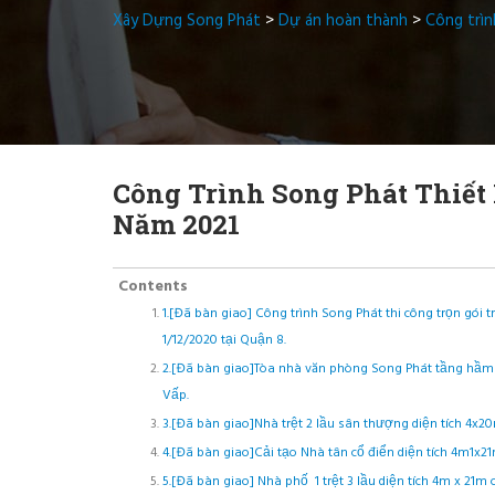
Xây Dựng Song Phát
>
Dự án hoàn thành
>
Công trìn
Công Trình Song Phát Thiết
Năm 2021
Contents
1.[Đã bàn giao] Công trình Song Phát thi công trọn gói
1/12/2020 tại Quận 8.
2.[Đã bàn giao]Tòa nhà văn phòng Song Phát tầng hầm t
Vấp.
3.[Đã bàn giao]Nhà trệt 2 lầu sân thượng diện tích 4x20
4.[Đã bàn giao]Cải tạo Nhà tân cổ điển diện tích 4m1x2
5.[Đã bàn giao] Nhà phố 1 trệt 3 lầu diện tích 4m x 21m 