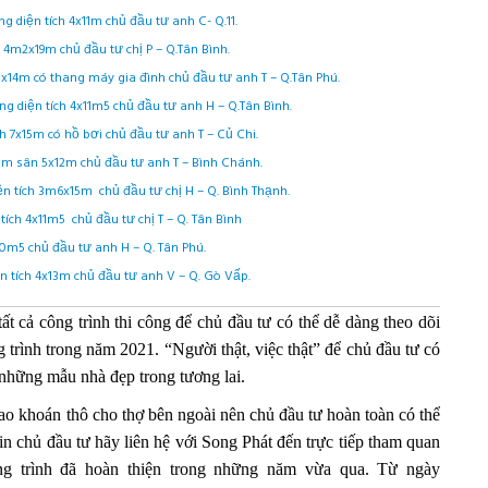
 diện tích 4x11m chủ đầu tư anh C- Q.11.
h 4m2x19m chủ đầu tư chị P – Q.Tân Bình.
 5x14m có thang máy gia đình chủ đầu tư anh T – Q.Tân Phú.
g diện tích 4x11m5 chủ đầu tư anh H – Q.Tân Bình.
ch 7x15m có hồ bơi chủ đầu tư anh T – Củ Chi.
x18m sân 5x12m chủ đầu tư anh T – Bình Chánh.
iện tích 3m6x15m chủ đầu tư chị H – Q. Bình Thạnh.
 tích 4x11m5 chủ đầu tư chị T – Q. Tân Bình
20m5 chủ đầu tư anh H – Q. Tân Phú.
ện tích 4x13m chủ đầu tư anh V – Q. Gò Vấp.
tất cả công trình thi công để chủ đầu tư có thể dễ dàng theo dõi
g trình trong năm 2021. “Người thật, việc thật” để chủ đầu tư có
những mẫu nhà đẹp trong tương lai.
o khoán thô cho thợ bên ngoài nên chủ đầu tư hoàn toàn có thể
n chủ đầu tư hãy liên hệ với Song Phát đến trực tiếp tham quan
ng trình đã hoàn thiện trong những năm vừa qua. Từ ngày