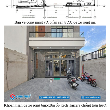
Bản vẽ công năng với phần sân trước để xe rộng rãi.
Khoảng sân để xe rộng 6m5x8m ốp gạch Taicera chống trơn trượt