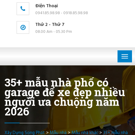
Điện Thoại
0941.85.98.98 - 0918.85.98.98
Thứ 2 - Thứ 7
08.00 Am - 05.30 Pm
Togg
navig
35+ mẫu nhà phố có
garage để xe đẹp nhiều
người ưa chuộng năm
2026
Xây Dựng Song Phát
>
Mẫu nhà
>
Mẫu nhà khác
>
35+ mẫu nhà