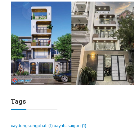
Tags
xaydungsongphat
(1)
xaynhasaigon
(1)