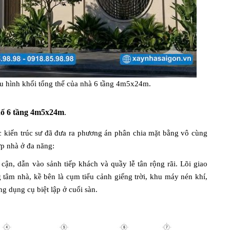
ệu hình khối tổng thể của nhà 6 tầng 4m5x24m.
hố 6 tầng 4m5x24m
.
ác kiến trúc sư đã đưa ra phương án phân chia mặt bằng vô cùng
ợp nhà ở đa năng:
 cận, dẫn vào sảnh tiếp khách và quầy lễ tân rộng rãi. Lõi giao
 tâm nhà, kề bên là cụm tiểu cảnh giếng trời, khu máy nén khí,
g dụng cụ biệt lập ở cuối sàn.