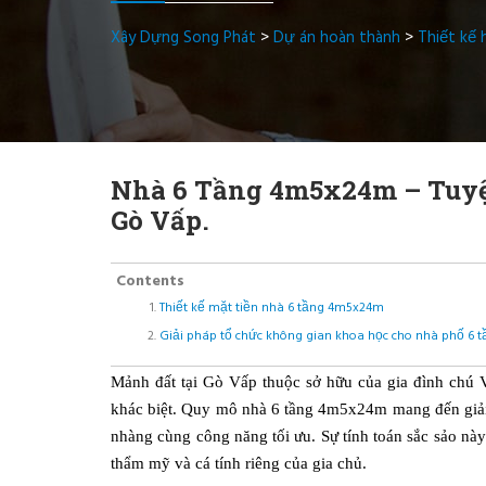
Xây Dựng Song Phát
>
Dự án hoàn thành
>
Thiết kế 
Nhà 6 Tầng 4m5x24m – Tuyệ
Gò Vấp.
Contents
Thiết kế mặt tiền nhà 6 tầng 4m5x24m
Giải pháp tổ chức không gian khoa học cho nhà phố 6 
Mảnh đất tại Gò Vấp thuộc sở hữu của gia đình chú 
khác biệt. Quy mô nhà 6 tầng 4m5x24m mang đến giải p
nhàng cùng công năng tối ưu. Sự tính toán sắc sảo nà
thẩm mỹ và cá tính riêng của gia chủ.