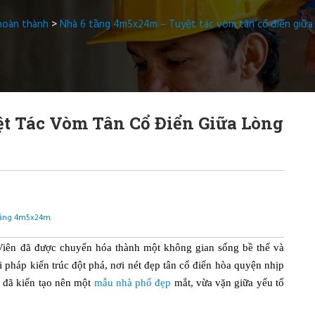
hoàn thành
>
Nhà 6 tầng 4m5x24m – Tuyệt tác vòm tân cổ điển giữa
t Tác Vòm Tân Cổ Điển Giữa Lòng
tầng 4m5x24m.
Viên đã được chuyển hóa thành một không gian sống bề thế và
háp kiến trúc đột phá, nơi nét đẹp tân cổ điển hòa quyện nhịp
y đã kiến tạo nên một
mẫu nhà phố đẹp
mắt, vừa vặn giữa yếu tố