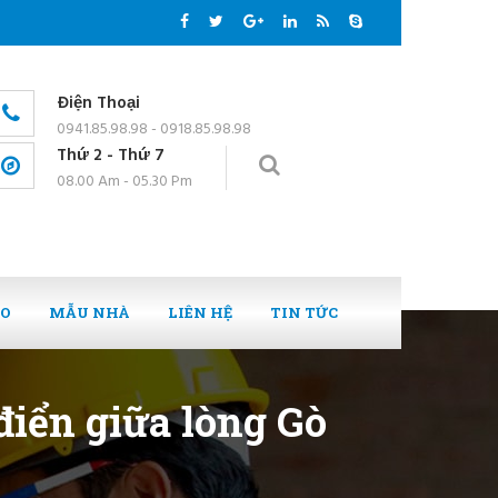
Điện Thoại
0941.85.98.98 - 0918.85.98.98
Thứ 2 - Thứ 7
08.00 Am - 05.30 Pm
EO
MẪU NHÀ
LIÊN HỆ
TIN TỨC
iển giữa lòng Gò