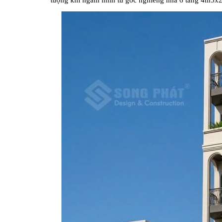
tượng khi ngắm nhìn từ góc nghiêng nhà 6 tầng 4m5x