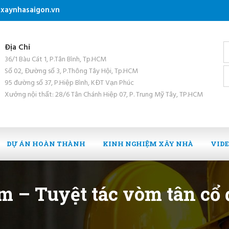
xaynhasaigon.vn
Địa Chỉ
36/1 Bàu Cát 1, P.Tân Bình, Tp.HCM
Số 02, Đường số 3, P.Thông Tây Hội, Tp.HCM
95 đường số 37, P.Hiệp Bình, KĐT Vạn Phúc
Xưởng nội thất: 28/6 Tân Chánh Hiệp 07, P. Trung Mỹ Tây, TP.HCM
DỰ ÁN HOÀN THÀNH
KINH NGHIỆM XÂY NHÀ
VID
 – Tuyệt tác vòm tân cổ đ