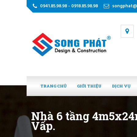
0941.85.98.98 - 0918.85.98.98
songphat@
TRANG CHỦ
GIỚI THIỆU
DỊCH VỤ
Nhà 6 tầng 4m5x24m
Vấp.