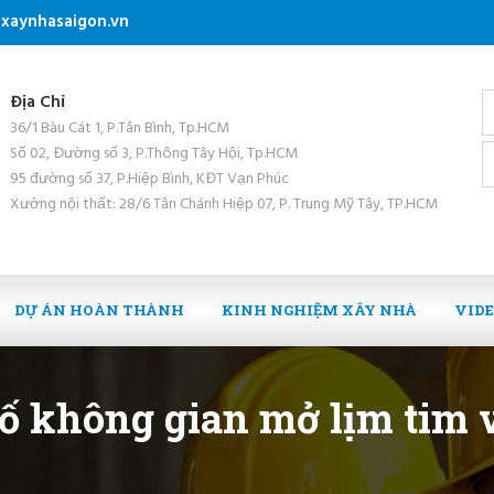
xaynhasaigon.vn
Địa Chỉ
36/1 Bàu Cát 1, P.Tân Bình, Tp.HCM
Số 02, Đường số 3, P.Thông Tây Hội, Tp.HCM
95 đường số 37, P.Hiệp Bình, KĐT Vạn Phúc
Xưởng nội thất: 28/6 Tân Chánh Hiệp 07, P. Trung Mỹ Tây, TP.HCM
DỰ ÁN HOÀN THÀNH
KINH NGHIỆM XÂY NHÀ
VID
 không gian mở lịm tim v