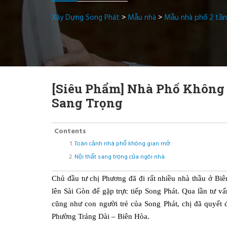
Xây Dựng Song Phát
>
Mẫu nhà
>
Mẫu nhà phố 2 tầ
[Siêu Phẩm] Nhà Phố Không 
Sang Trọng
Contents
Toàn cảnh nhà phố không gian mở.
Nội thất sang trọng của ngôi nhà.
Chủ đầu tư chị Phương đã đi rất nhiều nhà thầu ở Bi
lên Sài Gòn để gặp trực tiếp Song Phát. Qua lần tư vấ
cũng như con người trẻ của Song Phát, chị đã quyết
Phường Trảng Dài – Biên Hòa.