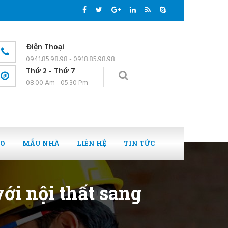
Điện Thoại
0941.85.98.98 - 0918.85.98.98
Thứ 2 - Thứ 7
08.00 Am - 05.30 Pm
EO
MẪU NHÀ
LIÊN HỆ
TIN TỨC
ới nội thất sang