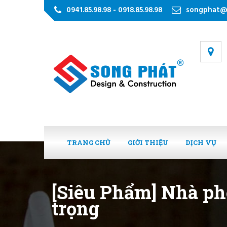
0941.85.98.98 - 0918.85.98.98
songphat@
TRANG CHỦ
GIỚI THIỆU
DỊCH VỤ
[Siêu Phẩm] Nhà phố
trọng