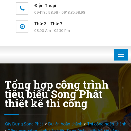
Điện Thoại
0941.85.98.98 - 0918.85.98.98
Thứ 2 - Thứ 7
08.00 Am - 05.30 Pm
Togg
navig
Tổng hợp công trình
tiêu biểu Song Phát
thiết kế thi công
Xây Dựng Song Phát
>
Dự án hoàn thành
>
Thi công hoàn thành