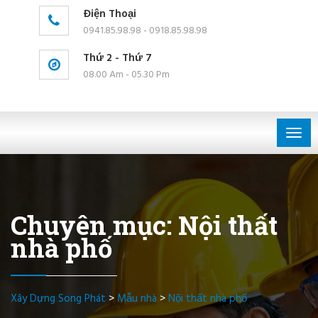
Điện Thoại
0941.85.98.98 - 0918.85.98.98
Thứ 2 - Thứ 7
08.00 Am - 05.30 Pm
Togg
navig
Chuyên mục: Nội thất
nhà phố
Xây Dựng Song Phát
>
Mẫu nhà
>
Nội thất nhà phố