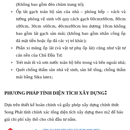
(Không bao gồm đèn chùm trang trí);
Ốp lát gạch toàn bộ sàn của nhà – phòng bếp – vách và
tường phòng vệ sinh với quy cách gạch 60cmx60cm, 80cm
x80cm, 30cm x60cm, 40cmx80cm len dương 10cm không
bao gồm lát gạch sàn mái; (không bao gồm nhân công ốp
đá mặt tiền hoặc ốp đá các vị trí khác);
Phần xi măng ốp lát (và vật tư phụ ốp lát) cũng như vật tư
cán nền của Chủ Đầu Tư;
Trét mát tít và sơn nước toàn bộ bên trong và bên ngoài nhà;
Quét chống thấm sàn nhà vệ sinh, sàn bê tông, chống thấm
mái bằng Sika latex;
:
PHƯƠNG PHÁP TÍNH DIỆN TÍCH XÂY DỰNG
Dựa trên thiết kế hoàn chỉnh và giấy phép xây dựng chính thức
Song Phát tính chính xác tổng diện tích xây dựng theo m2 để báo
giá chi phí xây thô cho chủ đầu tư nắm.