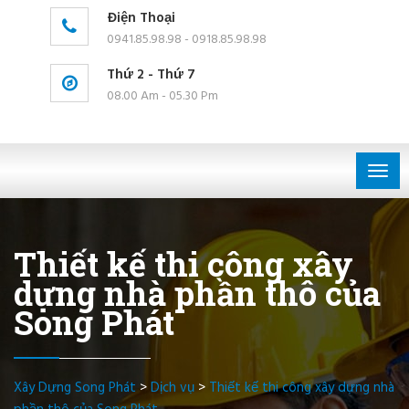
Điện Thoại
0941.85.98.98 - 0918.85.98.98
Thứ 2 - Thứ 7
08.00 Am - 05.30 Pm
Togg
navig
Thiết kế thi công xây
dựng nhà phần thô của
Song Phát
Xây Dựng Song Phát
>
Dịch vụ
>
Thiết kế thi công xây dựng nhà