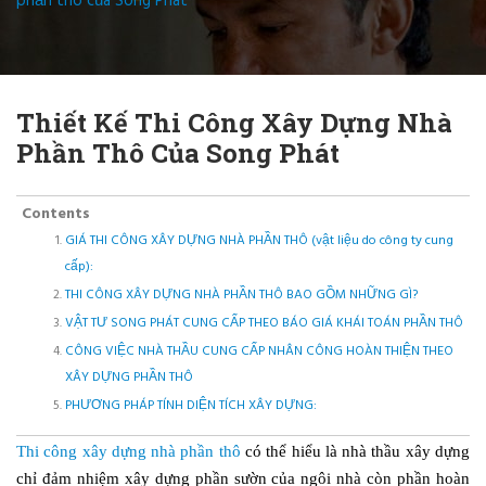
phần thô của Song Phát
Thiết Kế Thi Công Xây Dựng Nhà
Phần Thô Của Song Phát
Contents
GIÁ THI CÔNG XÂY DỰNG NHÀ PHẦN THÔ (vật liệu do công ty cung
cấp):
THI CÔNG XÂY DỰNG NHÀ PHẦN THÔ BAO GỒM NHỮNG GÌ?
VẬT TƯ SONG PHÁT CUNG CẤP THEO BÁO GIÁ KHÁI TOÁN PHẦN THÔ
CÔNG VIỆC NHÀ THẦU CUNG CẤP NHÂN CÔNG HOÀN THIỆN THEO
XÂY DỰNG PHẦN THÔ
PHƯƠNG PHÁP TÍNH DIỆN TÍCH XÂY DỰNG:
Thi công xây dựng nhà phần thô
có thể hiểu là nhà thầu xây dựng
chỉ đảm nhiệm xây dựng phần sườn của ngôi nhà còn phần hoàn