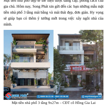
Mặt tiền nhà phố đẹp sẽ thể hiện được đẳng cấp, phong cách của
gia chủ. Hôm nay, Song Phát xin gửi đến các bạn những mẫu mặt
tiền nhà phố 3 tầng mái bằng và mái thái đẹp, đơn giản. Hy vọng
sẽ giúp bạn có thêm ý tưởng mới trong việc xây ngôi nhà của
mình.
Mặt tiền nhà phố 3 tầng 9x27m – CĐT cô Hồng Gia Lai