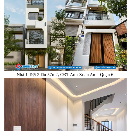
Nhà 1 Trệt 2 lầu 57m2, CĐT Anh Xuân An – Quận 6.