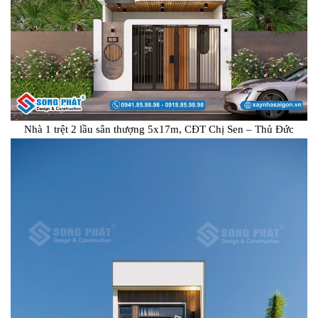
Nhà 1 trệt 2 lầu sân thượng 5x17m, CĐT Chị Sen – Thủ Đức