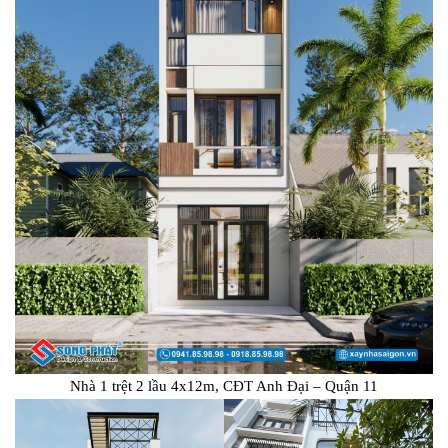
Nhà 1 trệt 2 lầu 4x12m, CĐT Anh Đại – Quận 11