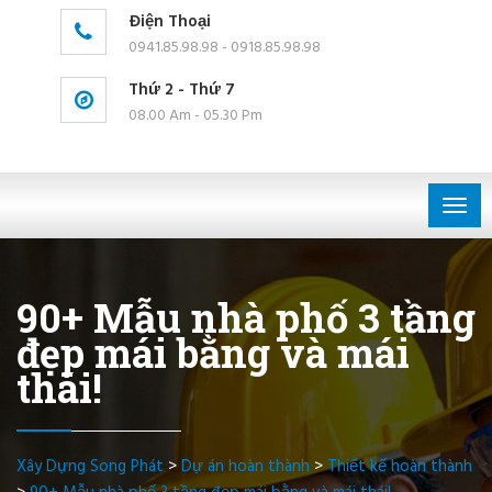
Điện Thoại
0941.85.98.98 - 0918.85.98.98
Thứ 2 - Thứ 7
08.00 Am - 05.30 Pm
Togg
navig
90+ Mẫu nhà phố 3 tầng
đẹp mái bằng và mái
thái!
Xây Dựng Song Phát
>
Dự án hoàn thành
>
Thiết kế hoàn thành