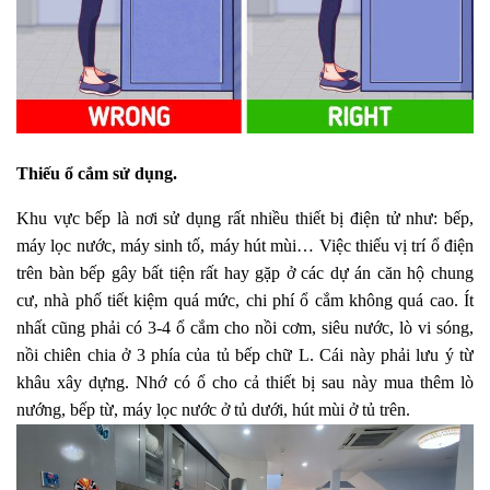
Thiếu ổ cắm sử dụng.
Khu vực bếp là nơi sử dụng rất nhiều thiết bị điện tử như: bếp,
máy lọc nước, máy sinh tố, máy hút mùi… Việc thiếu vị trí ổ điện
trên bàn bếp gây bất tiện rất hay gặp ở các dự án căn hộ chung
cư, nhà phố tiết kiệm quá mức, chi phí ổ cắm không quá cao. Ít
nhất cũng phải có 3-4 ổ cắm cho nồi cơm, siêu nước, lò vi sóng,
nồi chiên chia ở 3 phía của tủ bếp chữ L. Cái này phải lưu ý từ
khâu xây dựng. Nhớ có ổ cho cả thiết bị sau này mua thêm lò
nướng, bếp từ, máy lọc nước ở tủ dưới, hút mùi ở tủ trên.