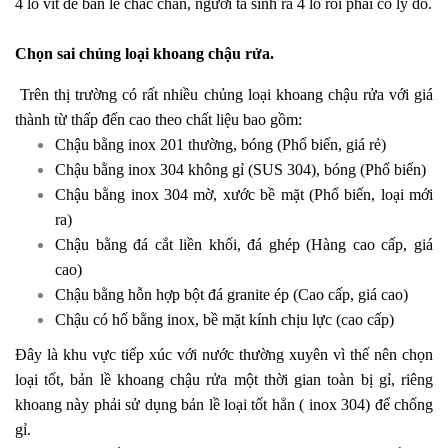
4 lỗ vít để bản lề chắc chắn, người ta sinh ra 4 lỗ rồi phải có lý do.
Chọn sai chủng loại khoang chậu rửa.
Trên thị trường có rất nhiều chủng loại khoang chậu rửa với giá
thành từ thấp đến cao theo chất liệu bao gồm:
Chậu bằng inox 201 thường, bóng (Phổ biến, giá rẻ)
Chậu bằng inox 304 không gỉ (SUS 304), bóng (Phổ biến)
Chậu bằng inox 304 mờ, xước bề mặt (Phổ biến, loại mới
ra)
Chậu bằng đá cắt liền khối, đá ghép (Hàng cao cấp, giá
cao)
Chậu bằng hỗn hợp bột đá granite ép (Cao cấp, giá cao)
Chậu có hố bằng inox, bề mặt kính chịu lực (cao cấp)
Đây là khu vực tiếp xúc với nước thường xuyên vì thế nên chọn
loại tốt, bản lề khoang chậu rửa một thời gian toàn bị gỉ, riêng
khoang này phải sử dụng bản lề loại tốt hẳn ( inox 304) để chống
gỉ.