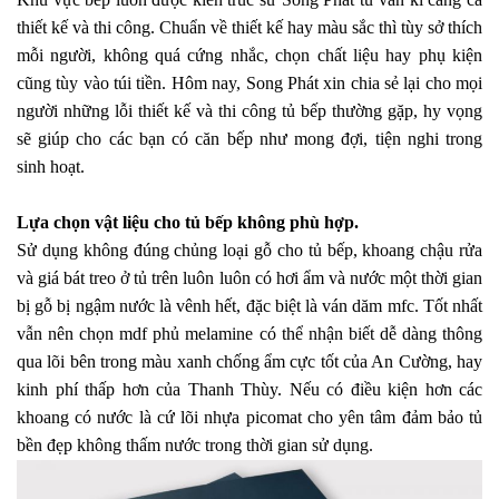
thiết kế và thi công. Chuẩn về thiết kế hay màu sắc thì tùy sở thích
mỗi người, không quá cứng nhắc, chọn chất liệu hay phụ kiện
cũng tùy vào túi tiền. Hôm nay, Song Phát xin chia sẻ lại cho mọi
người những lỗi thiết kế và thi công tủ bếp thường gặp, hy vọng
sẽ giúp cho các bạn có căn bếp như mong đợi, tiện nghi trong
sinh hoạt.
Lựa chọn vật liệu cho tủ bếp không phù hợp.
Sử dụng không đúng chủng loại gỗ cho tủ bếp, khoang chậu rửa
và giá bát treo ở tủ trên luôn luôn có hơi ẩm và nước một thời gian
bị gỗ bị ngậm nước là vênh hết, đặc biệt là ván dăm mfc. Tốt nhất
vẫn nên chọn mdf phủ melamine có thể nhận biết dễ dàng thông
qua lõi bên trong màu xanh chống ẩm cực tốt của An Cường, hay
kinh phí thấp hơn của Thanh Thùy. Nếu có điều kiện hơn các
khoang có nước là cứ lõi nhựa picomat cho yên tâm đảm bảo tủ
bền đẹp không thấm nước trong thời gian sử dụng.