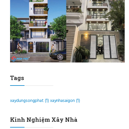
Tags
xaydungsongphat
(1)
xaynhasaigon
(1)
Kinh Nghiệm Xây Nhà