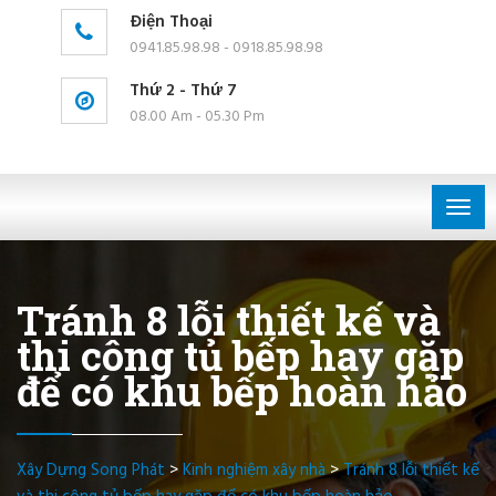
Điện Thoại
0941.85.98.98 - 0918.85.98.98
Thứ 2 - Thứ 7
08.00 Am - 05.30 Pm
Togg
navig
Tránh 8 lỗi thiết kế và
thi công tủ bếp hay gặp
để có khu bếp hoàn hảo
Xây Dựng Song Phát
>
Kinh nghiệm xây nhà
>
Tránh 8 lỗi thiết kế