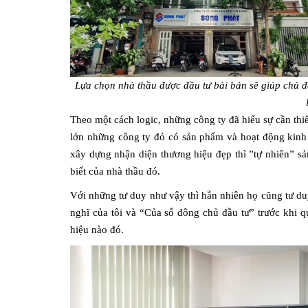
Lựa chọn nhà thầu được đầu tư bài bản sẽ giúp chủ đ
Theo một cách logic, những công ty đã hiểu sự cần thi
lớn những công ty đó có sản phẩm và hoạt động kinh 
xây dựng nhận diện thương hiệu đẹp thì ”tự nhiên” sản
biết của nhà thầu đó.
Với những tư duy như vậy thì hẳn nhiên họ cũng tư duy
nghĩ của tôi và “Của số đông chủ đầu tư” trước khi 
hiệu nào đó.