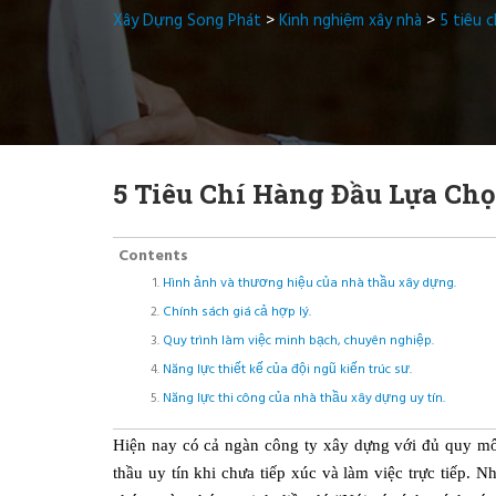
Xây Dựng Song Phát
>
Kinh nghiệm xây nhà
>
5 tiêu 
5 Tiêu Chí Hàng Đầu Lựa Ch
Contents
Hình ảnh và thương hiệu của nhà thầu xây dựng.
Chính sách giá cả hợp lý.
Quy trình làm việc minh bạch, chuyên nghiệp.
Năng lực thiết kế của đội ngũ kiến trúc sư.
Năng lực thi công của nhà thầu xây dựng uy tín.
Hiện nay có cả ngàn công ty xây dựng với đủ quy mô 
thầu uy tín khi chưa tiếp xúc và làm việc trực tiếp. 