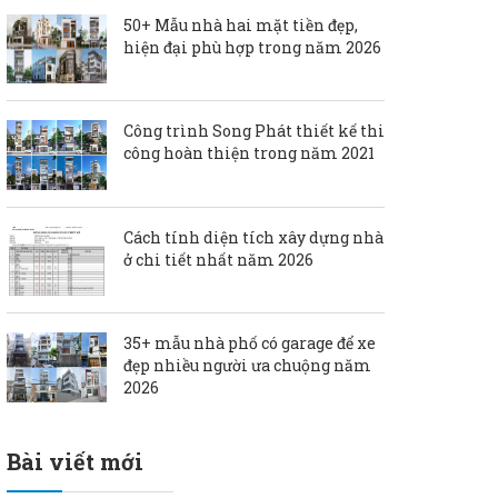
50+ Mẫu nhà hai mặt tiền đẹp,
hiện đại phù hợp trong năm 2026
Công trình Song Phát thiết kế thi
công hoàn thiện trong năm 2021
Cách tính diện tích xây dựng nhà
ở chi tiết nhất năm 2026
35+ mẫu nhà phố có garage để xe
đẹp nhiều người ưa chuộng năm
2026
Bài viết mới