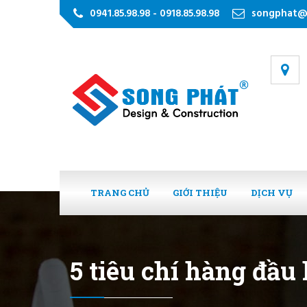
0941.85.98.98 - 0918.85.98.98
songphat@
TRANG CHỦ
GIỚI THIỆU
DỊCH VỤ
5 tiêu chí hàng đầu