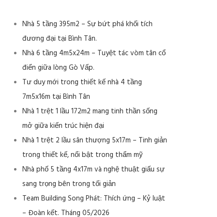
Nhà 5 tầng 395m2 – Sự bứt phá khối tích
đương đại tại Bình Tân.
Nhà 6 tầng 4m5x24m – Tuyệt tác vòm tân cổ
điển giữa lòng Gò Vấp.
Tư duy mới trong thiết kế nhà 4 tầng
7m5x16m tại Bình Tân
Nhà 1 trệt 1 lầu 172m2 mang tinh thần sống
mở giữa kiến trúc hiện đại
Nhà 1 trệt 2 lầu sân thượng 5x17m – Tinh giản
trong thiết kế, nổi bật trong thẩm mỹ
Nhà phố 5 tầng 4x17m và nghệ thuật giấu sự
sang trọng bên trong tối giản
Team Building Song Phát: Thích ứng – Kỷ luật
– Đoàn kết. Tháng 05/2026