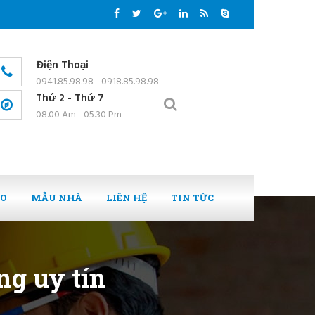
Điện Thoại
0941.85.98.98 - 0918.85.98.98
Thứ 2 - Thứ 7
08.00 Am - 05.30 Pm
EO
MẪU NHÀ
LIÊN HỆ
TIN TỨC
ng uy tín