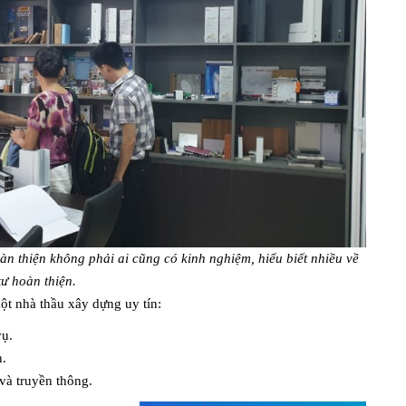
àn thiện không phải ai cũng có kinh nghiệm, hiểu biết nhiều về
tư hoàn thiện.
ột nhà thầu xây dựng uy tín:
vụ.
n.
và truyền thông.