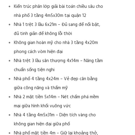
Kiến trúc phân lớp giải bài toán chiều sâu cho
nhà phố 3 tầng 4m5x30m tại quận 12
Nhà 1 trệt 3 lầu 6x21m – Đủ sang để nổi bật,
đủ tinh giản để không lỗi thời
Không gian hoàn mỹ cho nhà 3 tầng 4x20m
phong cách vòm hiện đại
Nhà trệt 3 lầu sân thượng 4x14m – Nâng tầm
chuẩn sống tiện nghi
Nhà phố 4 tầng 4x24m – Vẻ đẹp cân bằng
giữa công năng và thẩm mỹ
Nhà 2 mặt tiền 5x14m – Nét chấm phá mềm
mại giữa hình khối vuông vức
Nhà 4 tầng 4m5x31m – Diện tích vàng cho
không gian hiện đại giữa phố
Nhà phố mặt tiền 4m – Giữ lại khoảng thở,