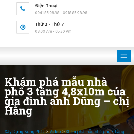
Điện Thoại
0941.85.98.98 - 0918.85.98.98
Thứ 2 - Thứ 7
08.00 Am - 05.30 Pm
Togg
navig
Khám phá mẫu nhà
phố 3 tầng 4,8x10m của
gia đình anh Dũng – chị
Hằng
Xây Dựng Song Phát
>
Video
>
Khám phá mẫu nhà phố 3 tầng