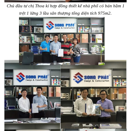
Chủ đầu tư chị Thoa kí hợp đồng thiết kế nhà phố có bán hầm 1
trệt 1 lửng 3 lầu sân thượng tổng diện tích 975m2.