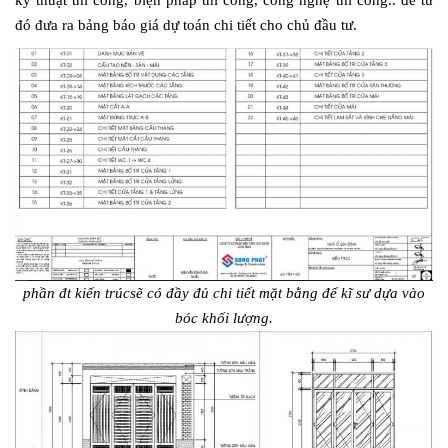
kỹ thuật thi công, biện pháp thi công, công nghệ thi công.. để từ
đó đưa ra bảng báo giá dự toán chi tiết cho chủ đầu tư.
phần đt kiến trúcsẽ có đầy đủ chi tiết mặt bằng để kĩ sư dựa vào
bóc khối lượng.