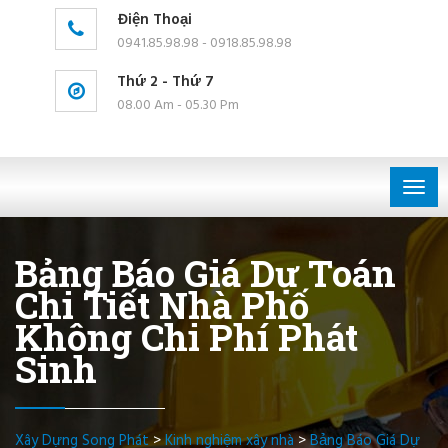
Điện Thoại
0941.85.98.98 - 0918.85.98.98
Thứ 2 - Thứ 7
08.00 Am - 05.30 Pm
Togg
navig
Bảng Báo Giá Dự Toán
Chi Tiết Nhà Phố
Không Chi Phí Phát
Sinh
Xây Dựng Song Phát
>
Kinh nghiệm xây nhà
>
Bảng Báo Giá Dự