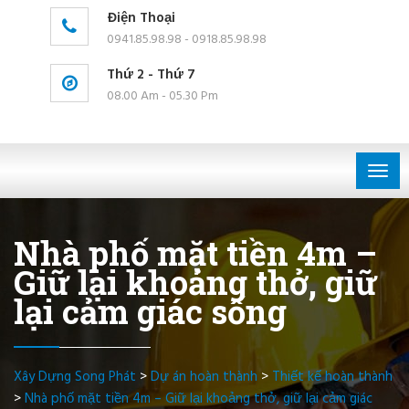
Điện Thoại
0941.85.98.98 - 0918.85.98.98
Thứ 2 - Thứ 7
08.00 Am - 05.30 Pm
Togg
navig
Nhà phố mặt tiền 4m –
Giữ lại khoảng thở, giữ
lại cảm giác sống
Xây Dựng Song Phát
>
Dự án hoàn thành
>
Thiết kế hoàn thành
>
Nhà phố mặt tiền 4m – Giữ lại khoảng thở, giữ lại cảm giác