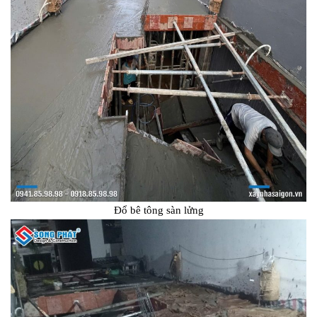
Đổ bê tông sàn lửng