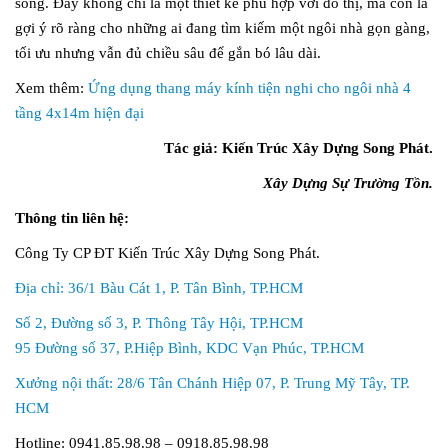
sống. Đây không chỉ là một thiết kế phù hợp với đô thị, mà còn là
gợi ý rõ ràng cho những ai đang tìm kiếm một ngôi nhà gọn gàng,
tối ưu nhưng vẫn đủ chiều sâu để gắn bó lâu dài.
Xem thêm:
Ứng dụng thang máy kính tiện nghi cho ngôi nhà 4
tầng 4x14m hiện đại
Tác giả: Kiến Trúc Xây Dựng Song Phát.
Xây Dựng Sự Trường Tồn.
Thông tin liên hệ:
Công Ty CP ĐT Kiến Trúc Xây Dựng Song Phát.
Địa chỉ: 36/1 Bàu Cát 1, P. Tân Bình, TP.HCM
Số 2, Đường số 3, P. Thông Tây Hội, TP.HCM
95 Đường số 37, P.Hiệp Bình, KDC Vạn Phúc, TP.HCM
Xưởng nội thất: 28/6 Tân Chánh Hiệp 07, P. Trung Mỹ Tây, TP.
HCM
Hotline: 0941.85.98.98 – 0918.85.98.98