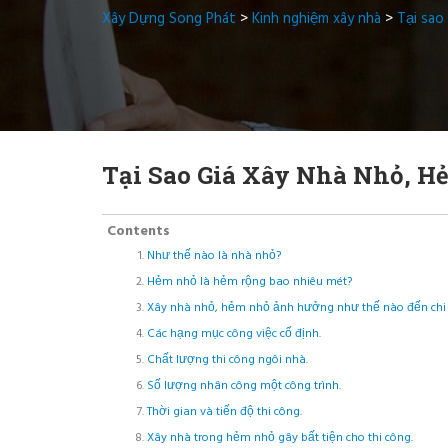
Xây Dựng Song Phát
>
Kinh nghiệm xây nhà
>
Tại sao
Tại Sao Giá Xây Nhà Nhỏ, H
Contents
Như thế nào là nhà nhỏ?
Hẻm nhỏ là hẻm rộng bao nhiêu mét?
Xây nhà nhỏ, hẻm nhỏ ảnh hưởng như thế nào đến chi 
Các hạng mục công việc cố định.
Chất lượng thi công ngôi nhà.
Số lượng nhân công một công trình.
Thời gian và tiến độ thi công.
Xây nhà trong hẻm nhỏ gây bất tiện cho thi công.