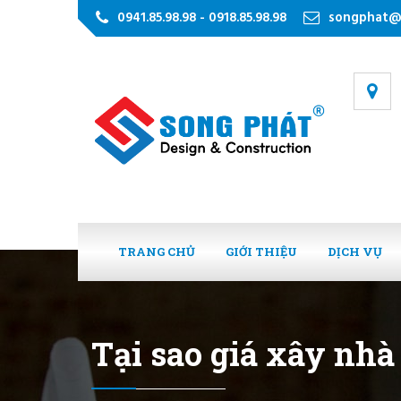
0941.85.98.98 - 0918.85.98.98
songphat@
TRANG CHỦ
GIỚI THIỆU
DỊCH VỤ
Tại sao giá xây nhà