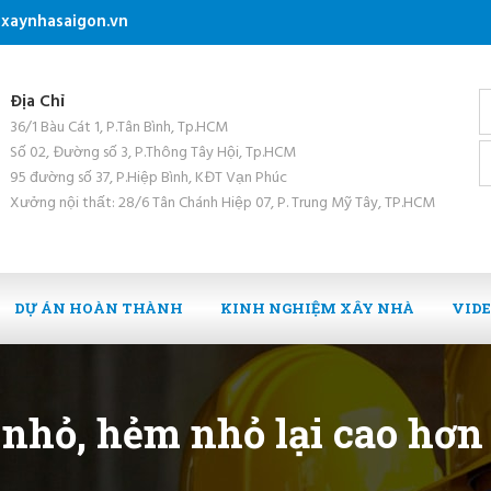
xaynhasaigon.vn
Địa Chỉ
36/1 Bàu Cát 1, P.Tân Bình, Tp.HCM
Số 02, Đường số 3, P.Thông Tây Hội, Tp.HCM
95 đường số 37, P.Hiệp Bình, KĐT Vạn Phúc
Xưởng nội thất: 28/6 Tân Chánh Hiệp 07, P. Trung Mỹ Tây, TP.HCM
DỰ ÁN HOÀN THÀNH
KINH NGHIỆM XÂY NHÀ
VID
 nhỏ, hẻm nhỏ lại cao hơn