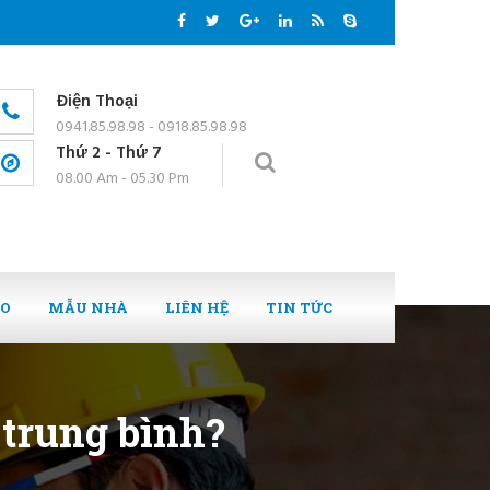
Điện Thoại
0941.85.98.98 - 0918.85.98.98
Thứ 2 - Thứ 7
08.00 Am - 05.30 Pm
EO
MẪU NHÀ
LIÊN HỆ
TIN TỨC
 trung bình?