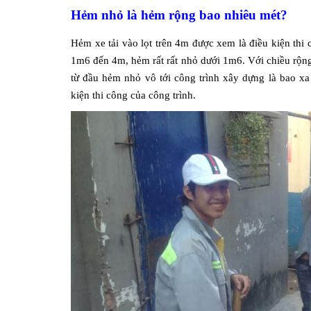
Hẻm nhỏ là hẻm rộng bao nhiêu mét?
Hẻm xe tải vào lọt trên 4m được xem là điều kiện th
1m6 đến 4m, hẻm rất rất nhỏ dưới 1m6. Với chiều rộng
từ đầu hẻm nhỏ vô tới công trình xây dựng là bao xa
kiện thi công của công trình.