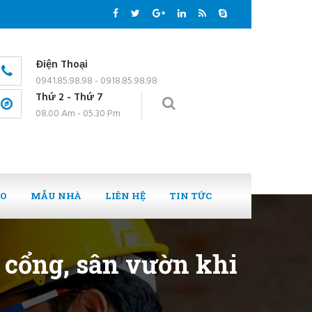
Điện Thoại
0941.85.98.98 - 0918.85.98.98
Thứ 2 - Thứ 7
08.00 Am - 05.30 Pm
EO
MẪU NHÀ
LIÊN HỆ
TIN TỨC
y cổng, sân vườn khi