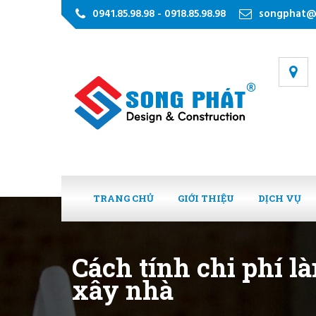
0941.85.98.98 - 0918.85.98.98
songphat@
TRANG CHỦ
GIỚI THIỆU
DỊCH VỤ
Cách tính chi phí l
xây nhà