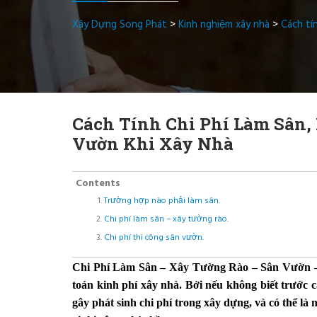
Xây Dựng Song Phát
>
Kinh nghiệm xây nhà
>
Cách tí
Cách Tính Chi Phí Làm Sân,
Vườn Khi Xây Nhà
Contents
Trường hợp nào phải làm sân.
Chi phí làm sân – xây tường rào.
Chi phí thi công sân vườn.
Chi Phí Làm Sân – Xây Tường Rào – Sân Vườn – C
toán kinh phí xây nhà. Bởi nếu không biết trước c
gây phát sinh chi phí trong xây dựng, và có thể l