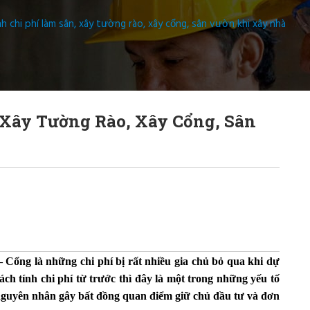
nh chi phí làm sân, xây tường rào, xây cổng, sân vườn khi xây nhà
 Xây Tường Rào, Xây Cổng, Sân
ổng là những chi phí bị rất nhiều gia chủ bỏ qua khi dự
ách tính chi phí từ trước thì đây là một trong những yếu tố
à nguyên nhân gây bất đồng quan điểm giữ chủ đầu tư và đơn