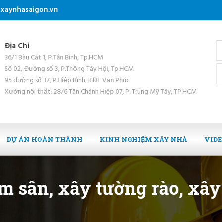
xaynhasaigon.vn
Địa Chỉ
36/1 Bàu Cát 1, P.Tân Bình, Tp.HCM
Số 02, Đường số 3, P.Thông Tây Hội, Tp.HCM
95 đường số 37, P.Hiệp Bình, KĐT Vạn Phúc
Xưởng nội thất: 28/6 Tân Chánh Hiệp 07, P. Trung Mỹ Tây, TP.HCM
DỰ ÁN HOÀN THÀNH
KINH NGHIỆM XÂY NHÀ
VID
àm sân, xây tường rào, xâ