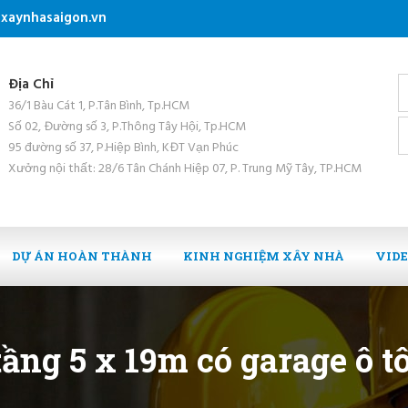
xaynhasaigon.vn
Địa Chỉ
36/1 Bàu Cát 1, P.Tân Bình, Tp.HCM
Số 02, Đường số 3, P.Thông Tây Hội, Tp.HCM
95 đường số 37, P.Hiệp Bình, KĐT Vạn Phúc
Xưởng nội thất: 28/6 Tân Chánh Hiệp 07, P. Trung Mỹ Tây, TP.HCM
DỰ ÁN HOÀN THÀNH
KINH NGHIỆM XÂY NHÀ
VID
tầng 5 x 19m có garage ô t