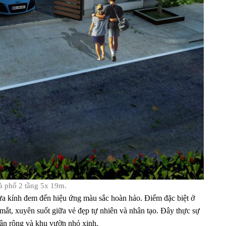
à phố 2 tầng 5x 19m.
cửa kính đem đến hiệu ứng màu sắc hoàn hảo. Điểm đặc biệt ở
ắt, xuyên suốt giữa vẻ đẹp tự nhiên và nhân tạo. Đây thực sự
sân rộng và khu vườn nhỏ xinh.