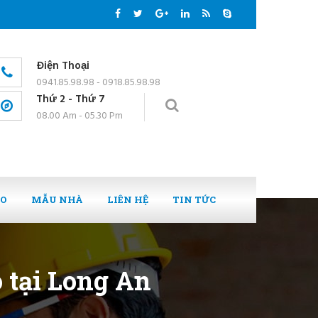
Điện Thoại
0941.85.98.98 - 0918.85.98.98
Thứ 2 - Thứ 7
08.00 Am - 05.30 Pm
EO
MẪU NHÀ
LIÊN HỆ
TIN TỨC
ô tại Long An