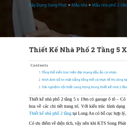
Xây Dựng Song Phát
>
Mẫu nhà
>
Mẫu nhà phố 2 tầ
Thiết Kế Nhà Phố 2 Tầng 5 X
Contents
Tổng thể kiến trúc hiện đại mang dấu ấn cá nhân.
Hình ảnh bố trí mặt bằng tổng thể và thực tế thi công t
Trải nghiệm nội thất sang trọng trong thiết kế nhà 2 tầ
Thiết kế nhà phố 2 tầng 5 x 19m có garage ô tô – Có 
hoa về các chi tiết trang trí. Với kiến trúc hình d
Thiết kế nhà phố 2 tầng
tại Long An có bố cục hợp lý,
Có ưu điểm về diện tích, vậy nên khi KTS Song Phát b