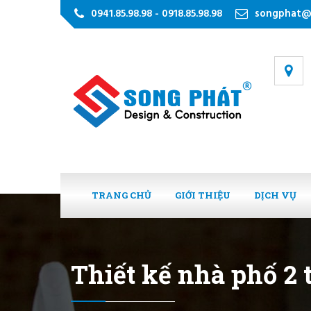
0941.85.98.98 - 0918.85.98.98
songphat@
TRANG CHỦ
GIỚI THIỆU
DỊCH VỤ
Thiết kế nhà phố 2 