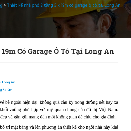
ng
>
Thiết kế nhà phố 2 tầng 5 x 19m có garage ô tô tại Long An
 19m Có Garage Ô Tô Tại Long An
ại Long An
ng 5x19m.
vẻ bề ngoài hiện đại, không quá cầu kỳ trong đường nét hay xa
ạng khối vuông phù hợp với mỹ quan chung của đô thị Việt Nam.
 đẹp và gần gũi mang đến một không gian dễ chịu cho gia đình.
ố trí mặt bằng và lên phương án thiết kế cho ngôi nhà này khá