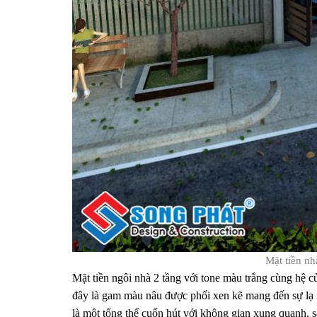
Mặt tiền nh
Mặt tiền ngôi nhà 2 tầng với tone màu trắng cùng hệ 
đây là gam màu nâu được phối xen kẽ mang đến sự lạ m
là một tổng thể cuốn hút với không gian xung quanh, 