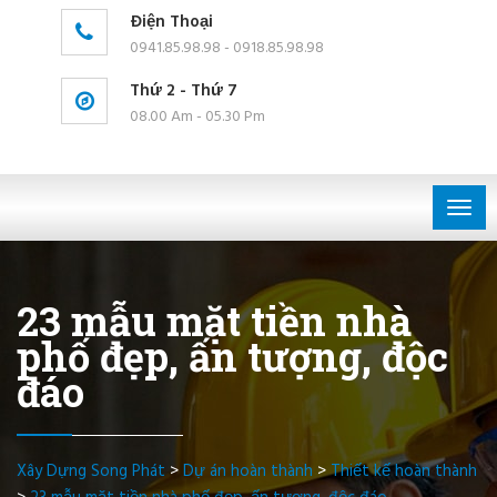
Điện Thoại
0941.85.98.98 - 0918.85.98.98
Thứ 2 - Thứ 7
08.00 Am - 05.30 Pm
Togg
navig
23 mẫu mặt tiền nhà
phố đẹp, ấn tượng, độc
đáo
Xây Dựng Song Phát
>
Dự án hoàn thành
>
Thiết kế hoàn thành