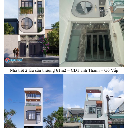
Nhà trệt 2 lầu sân thượng 61m2 – CĐT anh Thanh – Gò Vấp