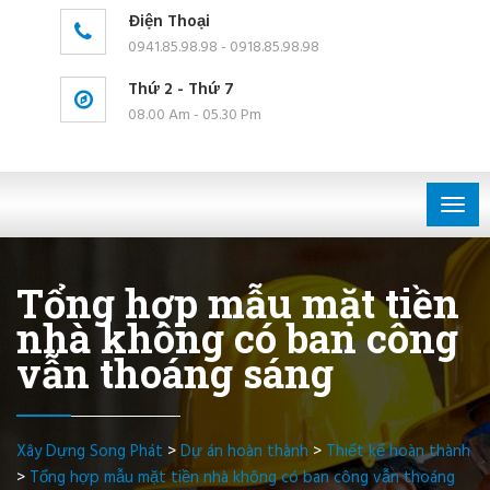
Điện Thoại
0941.85.98.98 - 0918.85.98.98
Thứ 2 - Thứ 7
08.00 Am - 05.30 Pm
Togg
navig
Tổng hợp mẫu mặt tiền
nhà không có ban công
vẫn thoáng sáng
Xây Dựng Song Phát
>
Dự án hoàn thành
>
Thiết kế hoàn thành
>
Tổng hợp mẫu mặt tiền nhà không có ban công vẫn thoáng