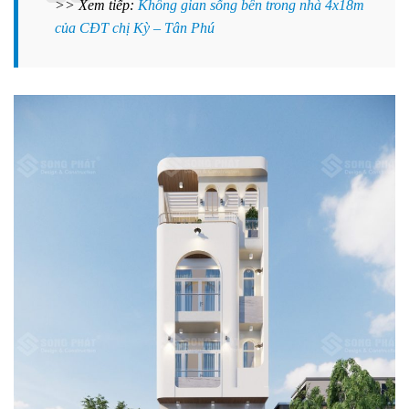
>> Xem tiếp:
Không gian sống bên trong nhà 4x18m
của CĐT chị Kỳ – Tân Phú