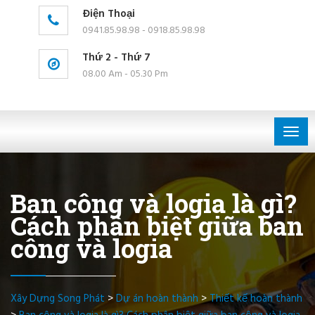
Điện Thoại
0941.85.98.98 - 0918.85.98.98
Thứ 2 - Thứ 7
08.00 Am - 05.30 Pm
Togg
navig
Ban công và logia là gì?
Cách phân biệt giữa ban
công và logia
Xây Dựng Song Phát
>
Dự án hoàn thành
>
Thiết kế hoàn thành