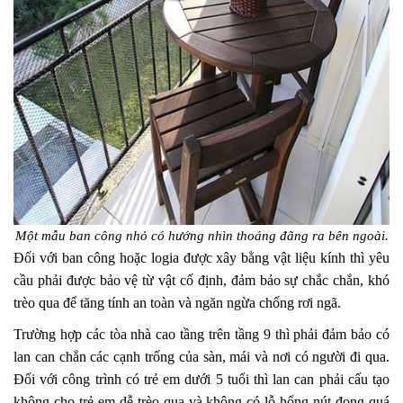
Một mẫu ban công nhỏ có hướng nhìn thoáng đãng ra bên ngoài.
Đối với ban công hoặc logia được xây bằng vật liệu kính thì yêu
cầu phải được bảo vệ từ vật cố định, đảm bảo sự chắc chắn, khó
trèo qua để tăng tính an toàn và ngăn ngừa chống rơi ngã.
Trường hợp các tòa nhà cao tầng trên tầng 9 thì phải đảm bảo có
lan can chắn các cạnh trống của sàn, mái và nơi có người đi qua.
Đối với công trình có trẻ em dưới 5 tuổi thì lan can phải cấu tạo
không cho trẻ em dễ trèo qua và không có lỗ hổng nút đọng quá