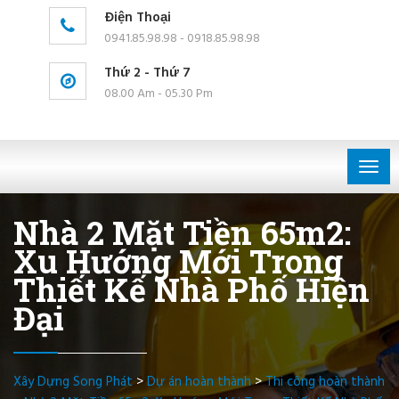
Điện Thoại
0941.85.98.98 - 0918.85.98.98
Thứ 2 - Thứ 7
08.00 Am - 05.30 Pm
Togg
navig
Nhà 2 Mặt Tiền 65m2:
Xu Hướng Mới Trong
Thiết Kế Nhà Phố Hiện
Đại
Xây Dựng Song Phát
>
Dự án hoàn thành
>
Thi công hoàn thành