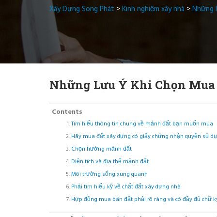
Xây Dựng Song Phát
>
Kinh nghiệm xây nhà
>
Những l
Những Lưu Ý Khi Chọn Mua
Contents
Tìm hiểu thông tin chung về mảnh đất bạn muốn mua
Hãy mua đất xây dựng có giấy chứng nhận quyền sử dụ
Chọn hướng mảnh đất
Diện tích và địa thế mảnh đất
Môi trường sống xung quanh
Phải tìm hiểu kỹ về chất đất xây dựng nhà
Hợp đồng mua bán đất phải rõ ràng và có đầy đủ chữ k