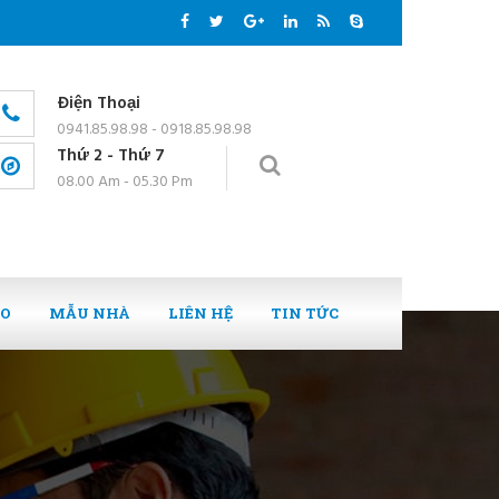
Điện Thoại
0941.85.98.98 - 0918.85.98.98
Thứ 2 - Thứ 7
08.00 Am - 05.30 Pm
EO
MẪU NHÀ
LIÊN HỆ
TIN TỨC