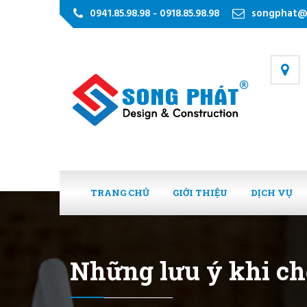
0941.85.98.98 - 0918.85.98.98
songphat@
TRANG CHỦ
GIỚI THIỆU
DỊCH VỤ
Những lưu ý khi ch