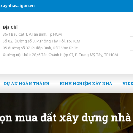
xaynhasaigon.vn
Địa Chỉ
36/1 Bàu Cát 1, P.Tân Bình, Tp.HCM
Số 02, Đường số 3, P.Thông Tây Hội, Tp.HCM
95 đường số 37, P.Hiệp Bình, KĐT Vạn Phúc
Xưởng nội thất: 28/6 Tân Chánh Hiệp 07, P. Trung Mỹ Tây, TP.HCM
DỰ ÁN HOÀN THÀNH
KINH NGHIỆM XÂY NHÀ
VID
ọn mua đất xây dựng nhà