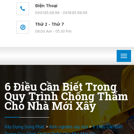
Điện Thoại
0941.85.98.98 - 0918.85.98.98
Thứ 2 - Thứ 7
08.00 Am - 05.30 Pm
Togg
navig
6 Điều Cần Biết Trong
Quy Trình Chống Thấm
Cho Nhà Mới Xây
Xây Dựng Song Phát
>
Kinh nghiệm xây nhà
>
6 Điều Cần Biết