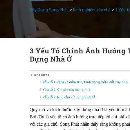
Xây Dựng Song Phát
>
Kinh nghiệm xây nhà
>
3 Yếu t
3 Yếu Tố Chính Ảnh Hưởng 
Dựng Nhà Ở
Contents
Yếu tố 1: Vị trí và diện tích, hình dạng thửa đất xây nhà
Yếu tố 2: Chi phí xây dựng nhà
Yếu tố 3: Nhu cầu sử dụng thực tế
Quy mô và kích thước xây dựng nhà ở là yếu tố mà b
Bởi đây là yếu tố có ảnh hưởng trực tiếp tới chi phí x
với các gia chủ, Song Phát nhận thấy rằng không phải