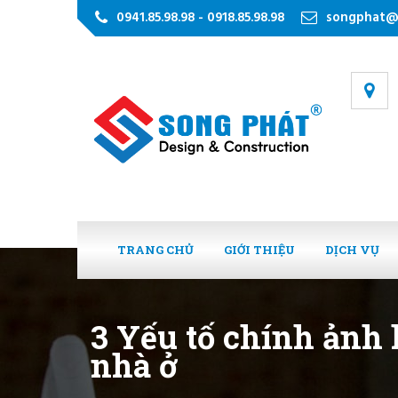
0941.85.98.98 - 0918.85.98.98
songphat@
TRANG CHỦ
GIỚI THIỆU
DỊCH VỤ
3 Yếu tố chính ảnh
nhà ở