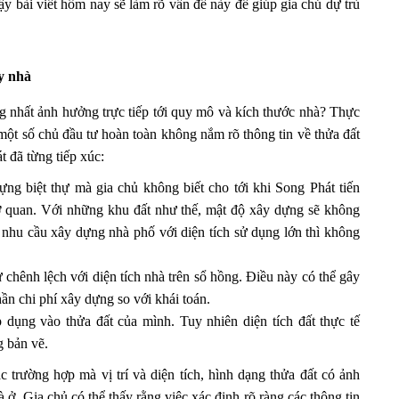
ậy bài viết hôm nay sẽ làm rõ vấn đề này để giúp gia chủ dự trù
ây nhà
ng nhất ảnh hưởng trực tiếp tới quy mô và kích thước nhà? Thực
i một số chủ đầu tư hoàn toàn không nắm rõ thông tin về thửa đất
 đã từng tiếp xúc:
g biệt thự mà gia chủ không biết cho tới khi Song Phát tiến
 cơ quan. Với những khu đất như thế, mật độ xây dựng sẽ không
 nhu cầu xây dựng nhà phố với diện tích sử dụng lớn thì không
ự chênh lệch với diện tích nhà trên sổ hồng. Điều này có thể gây
hần chi phí xây dựng so với khái toán.
 dụng vào thửa đất của mình. Tuy nhiên diện tích đất thực tế
g bản vẽ.
 trường hợp mà vị trí và diện tích, hình dạng thửa đất có ảnh
 ở. Gia chủ có thể thấy rằng việc xác định rõ ràng các thông tin