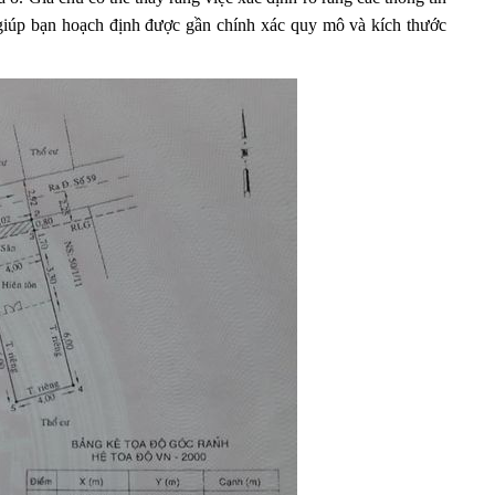
 giúp bạn hoạch định được gần chính xác quy mô và kích thước