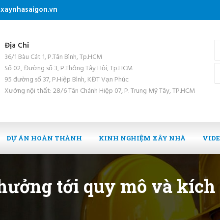
xaynhasaigon.vn
Địa Chỉ
36/1 Bàu Cát 1, P.Tân Bình, Tp.HCM
Số 02, Đường số 3, P.Thông Tây Hội, Tp.HCM
95 đường số 37, P.Hiệp Bình, KĐT Vạn Phúc
Xưởng nội thất: 28/6 Tân Chánh Hiệp 07, P. Trung Mỹ Tây, TP.HCM
DỰ ÁN HOÀN THÀNH
KINH NGHIỆM XÂY NHÀ
VID
 hưởng tới quy mô và kích