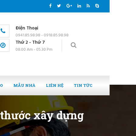
Điện Thoại
0941.85.98.98 - 0918.85.98.98
Thứ 2 - Thứ 7
08.00 Am - 05.30 Pm
EO
MẪU NHÀ
LIÊN HỆ
TIN TỨC
 thước xây dựng