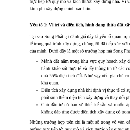
trực tiếp tới quy mô và kích thước xây dựng nhà. Vì v
kinh phí xây dựng chính xác hơn.
Yếu tố 1: Vị trí và diện tích, hình dạng thửa đất x
Tại sao Song Phát lại đánh giá đây là yếu tố quan trọ
tế trong quá trình xây dựng, chúng tôi đã tiếp xúc vớ
của mình. Dưới đây là một số trường hợp mà Song Phát
Mảnh đất nằm trong khu vực quy hoạch xây dựn
hành khảo sát thực tế và lấy thông tin từ các
quá 55% diện tích đất. Như vậy nếu gia chủ có
khả quan.
Diện tích xây dựng nhà khi định vị thực tế có s
phát sinh thêm diện tích xây dựng và thay đổi p
Chủ đầu tư có bản vẽ thiết kế sẵn và muốn áp
không đáp ứng được diện tích xây dựng có tron
Những trường hợp trên chỉ là một số trong vô vàn các
hưởng trực tiếp tới quy mô và kích thước xây dựng nhà