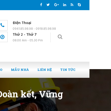
Điện Thoại
0941.85.98.98 - 0918.85.98.98
Thứ 2 - Thứ 7
08.00 Am - 05.30 Pm
EO
MẪU NHÀ
LIÊN HỆ
TIN TỨC
 Đoàn kết, Vững