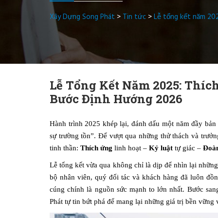
Xây Dựng Song Phát
>
Tin tức
>
Lễ tổng kết năm 20
Lễ Tổng Kết Năm 2025: Thíc
Bước Định Hướng 2026
Hành trình 2025 khép lại, đánh dấu một năm đầy bản 
sự trường tồn”. Để vượt qua những thử thách và trưởn
tinh thần:
Thích ứng
linh hoạt –
Kỷ luật
tự giác –
Đoàn
Lễ tổng kết vừa qua không chỉ là dịp để nhìn lại những 
bộ nhân viên, quý đối tác và khách hàng đã luôn đồ
cúng chính là nguồn sức mạnh to lớn nhất. Bước san
Phát tự tin bứt phá để mang lại những giá trị bền vững 