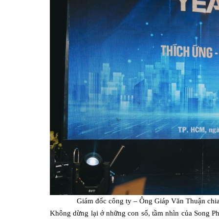
Giám đốc công ty – Ông Giáp Văn Thuận chia 
Không dừng lại ở những con số, tầm nhìn của Song Ph