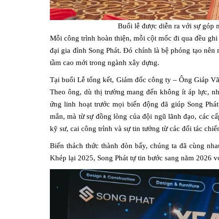
Buổi lễ được diễn ra với sự góp
Mỗi công trình hoàn thiện, mỗi cột mốc đi qua đều ghi
đại gia đình Song Phát. Đó chính là bệ phóng tạo nên
tầm cao mới trong ngành xây dựng.
Tại buổi Lễ tổng kết, Giám đốc công ty – Ông Giáp Vă
Theo ông, dù thị trường mang đến không ít áp lực, nh
ứng linh hoạt trước mọi biến động đã giúp Song P
mắn, mà từ sự đồng lòng của đội ngũ lãnh đạo, các cấ
kỹ sư, cai công trình và sự tin tưởng từ các đối tác chiế
Biến thách thức thành đòn bẩy, chúng ta đã cùng nhau 
Khép lại 2025, Song Phát tự tin bước sang năm 2026 v