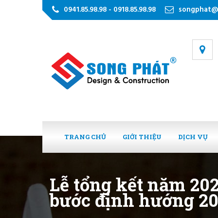
0941.85.98.98 - 0918.85.98.98
songphat@
TRANG CHỦ
GIỚI THIỆU
DỊCH VỤ
Lễ tổng kết năm 202
bước định hướng 2