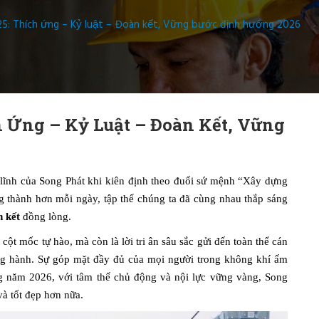
25: Thích ứng – Kỷ luật – Đoàn kết, Vững bước định hướng 2026
h Ứng – Kỷ Luật – Đoàn Kết, Vững
lĩnh của Song Phát khi kiên định theo đuổi sứ mệnh “Xây dựng
g thành hơn mỗi ngày, tập thể chúng ta đã cùng nhau thắp sáng
 kết
đồng lòng.
cột mốc tự hào, mà còn là lời tri ân sâu sắc gửi đến toàn thể cán
ng hành. Sự góp mặt đầy đủ của mọi người trong không khí ấm
g năm 2026, với tâm thế chủ động và nội lực vững vàng, Song
và tốt đẹp hơn nữa.