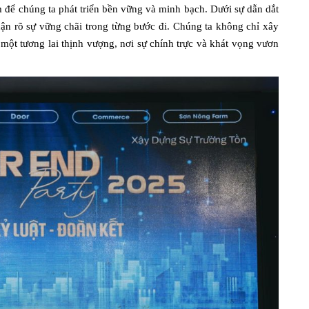
am để chúng ta phát triển bền vững và minh bạch. Dưới sự dẫn dắt
hận rõ sự vững chãi trong từng bước đi. Chúng ta không chỉ xây
ột tương lai thịnh vượng, nơi sự chính trực và khát vọng vươn