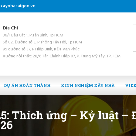
xaynhasaigon.vn
Địa Chỉ
36/1 Bàu Cát 1, P.Tân Bình, Tp.HCM
Số 02, Đường số 3, P.Thông Tây Hội, Tp.HCM
95 đường số 37, P.Hiệp Bình, KĐT Vạn Phúc
Xưởng nội thất: 28/6 Tân Chánh Hiệp 07, P. Trung Mỹ Tây, TP.HCM
DỰ ÁN HOÀN THÀNH
KINH NGHIỆM XÂY NHÀ
VID
5: Thích ứng – Kỷ luật –
026