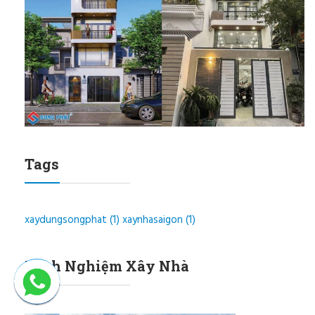
Tags
xaydungsongphat
(1)
xaynhasaigon
(1)
Kinh Nghiệm Xây Nhà