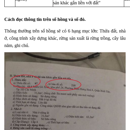
sản khác gắn liền với đất”
Cách đọc thông tin trên sổ hồng và sổ đỏ.
Thông thường trên sổ hồng sẽ có 6 hạng mục lớn: Thửa đất, nhà
ở, công trình xây dựng khác, rừng sản xuất là rừng trồng, cây lâu
năm, ghi chú.