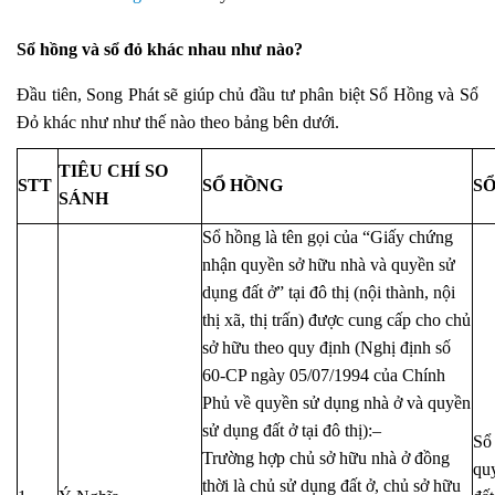
Sổ hồng và sổ đỏ khác nhau như nào?
Đầu tiên, Song Phát sẽ giúp chủ đầu tư phân biệt Sổ Hồng và Sổ
Đỏ khác như như thế nào theo bảng bên dưới.
TIÊU CHÍ SO
STT
SỔ HỒNG
SỔ
SÁNH
Sổ hồng là tên gọi của “Giấy chứng
nhận quyền sở hữu nhà và quyền sử
dụng đất ở” tại đô thị (nội thành, nội
thị xã, thị trấn) được cung cấp cho chủ
sở hữu theo quy định (Nghị định số
60-CP ngày 05/07/1994 của Chính
Phủ về quyền sử dụng nhà ở và quyền
sử dụng đất ở tại đô thị):–
Sổ 
Trường hợp chủ sở hữu nhà ở đồng
qu
thời là chủ sử dụng đất ở, chủ sở hữu