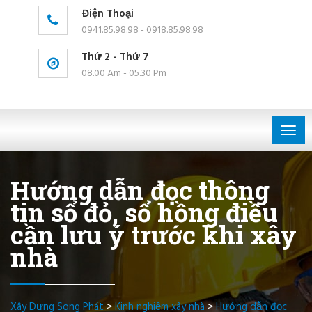
Điện Thoại
0941.85.98.98 - 0918.85.98.98
Thứ 2 - Thứ 7
08.00 Am - 05.30 Pm
Togg
navig
Hướng dẫn đọc thông
tin sổ đỏ, sổ hồng điều
cần lưu ý trước khi xây
nhà
Xây Dựng Song Phát
>
Kinh nghiệm xây nhà
>
Hướng dẫn đọc