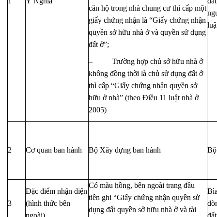
1
Ý Nghĩa
đất
căn hộ trong nhà chung cư thì cấp một
ng
giấy chứng nhận là “Giấy chứng nhận
luậ
quyền sở hữu nhà ở và quyền sử dụng
đất ở”;
– Trường hợp chủ sở hữu nhà ở
không đồng thời là chủ sử dụng đất ở
thì cấp “Giấy chứng nhận quyền sở
hữu ở nhà” (theo Điều 11 luật nhà ở
2005)
2
Cơ quan ban hành
Bộ Xây dựng ban hành
Bộ
Có màu hồng, bên ngoài trang đầu
Đặc điểm nhận diện
Bìa
tiên ghi “Giấy chứng nhận quyền sử
3
(hình thức bên
dò
dụng đất quyền sở hữu nhà ở và tài
ngoài)
đất