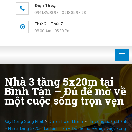
Điện Thoại
0941.85.98.98 - 0918.85.98.98
Thứ 2 - Thứ 7
08.00 Am - 05.30 Pm
Togg
navig
Nhà 3 tầng 5x20m tại
Bình Tân – Đủ để mơ về
một cuộc sống trọn vẹn
Xây Dựng Song Phát
>
Dự án hoàn thành
>
Thi công hoàn thành
>
Nhà 3 tầng 5x20m tại Bình Tân – Đủ để mơ về một cuộc sống