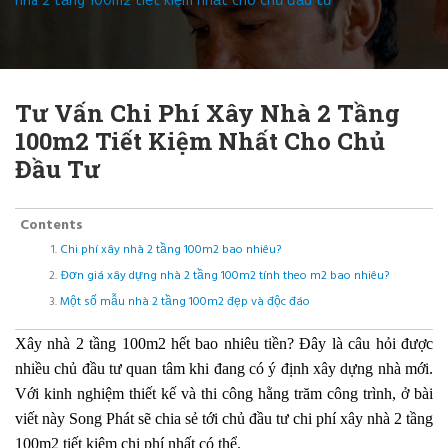
nhà 2 tầng 100m2 tiết kiệm nhất cho chủ đầu tư
Tư Vấn Chi Phí Xây Nhà 2 Tầng
100m2 Tiết Kiệm Nhất Cho Chủ
Đầu Tư
Contents
Chi phí xây nhà 2 tầng 100m2 bao nhiêu?
Đơn giá xây dựng nhà 2 tầng 100m2 tính theo m2 bao nhiêu?
Một số mẫu nhà 2 tầng 100m2 đẹp và độc đáo
Xây nhà 2 tầng 100m2 hết bao nhiêu tiền? Đây là câu hỏi được
nhiều chủ đầu tư quan tâm khi đang có ý định xây dựng nhà mới.
Với kinh nghiệm thiết kế và thi công hằng trăm công trình, ở bài
viết này Song Phát sẽ chia sẻ tới chủ đầu tư chi phí xây nhà 2 tầng
100m2 tiết kiệm chi phí nhất có thể.