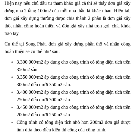
Hiện nay nếu chủ đầu tư tham khảo giá cả thì sẽ thấy đơn giá xây
dựng nhà 2 tầng 100m2 của mỗi nhà thầu là khác nhau. Hiện tại,
đơn giá xây dựng thường được chia thành 2 phần là đơn giá xây
thô, nhân công hoàn thiện và đơn giá xây nhà trọn gói, chìa khóa
trao tay.
Cụ thể tại Song Phát, đơn giá xây dựng phần thô và nhân công
hoàn thiện sẽ cụ thể như sau:
3.300.000/m2 áp dụng cho công trình có tổng diện tích trên
350m2 sàn.
3.350.000/m2 áp dụng cho công trình có tổng diện tích trên
300m2 đến dưới 350m2 sàn.
3.400.000/m2 áp dụng cho công trình có tổng diện tích trên
250m2 đến dưới 300m2 sàn.
3.450.000/m2 áp dụng cho công trình có tổng diện tích trên
200m2 đến dưới 250m2 sàn.
Công trình có tổng diện tích nhỏ hơn 200m2 đơn giá được
tính dựa theo điều kiện thi công của công trình.