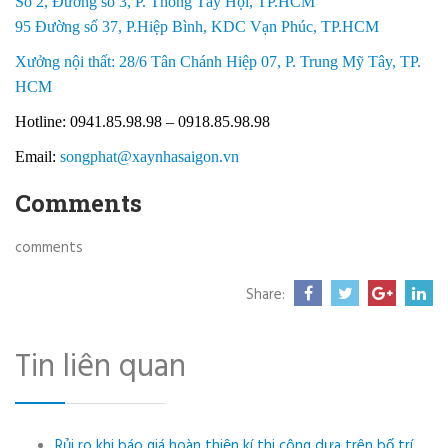
Số 2, Đường số 3, P. Thông Tây Hội, TP.HCM
95 Đường số 37, P.Hiệp Bình, KDC Vạn Phúc, TP.HCM
Xưởng nội thất: 28/6 Tân Chánh Hiệp 07, P. Trung Mỹ Tây, TP.
HCM
Hotline: 0941.85.98.98 – 0918.85.98.98
Email:
songphat@xaynhasaigon.vn
Comments
comments
Share:
Tin liên quan
Rủi ro khi báo giá hoàn thiện kí thi công dựa trên bố trí