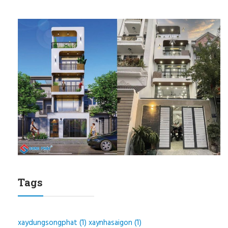
Tags
xaydungsongphat
(1)
xaynhasaigon
(1)