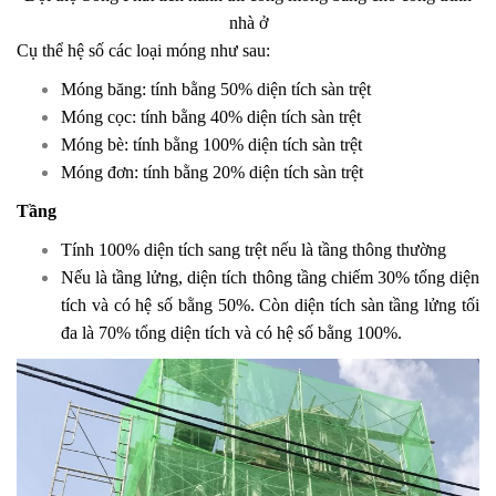
nhà ở
Cụ thể hệ số các loại móng như sau:
Móng băng: tính bằng 50% diện tích sàn trệt
Móng cọc: tính bằng 40% diện tích sàn trệt
Móng bè: tính bằng 100% diện tích sàn trệt
Móng đơn: tính bằng 20% diện tích sàn trệt
Tầng
Tính 100% diện tích sang trệt nếu là tầng thông thường
Nếu là tầng lửng, diện tích thông tầng chiếm 30% tổng diện
tích và có hệ số bằng 50%. Còn diện tích sàn tầng lửng tối
đa là 70% tổng diện tích và có hệ số bằng 100%.