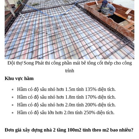
Đội thợ Song Phát thi công phần mái bê tông cốt thép cho công
trình
Khu vực hầm
Hầm có độ sâu nhỏ hơn 1.5m tính 135% diện tích.
Hầm có độ sâu nhỏ hơn 1.8m tính 170% diện tích.
Hầm có độ sâu nhỏ hơn 2.0m tính 200% diện tích.
Hầm có độ sâu lớn hơn 2.0m tính 250% diện tích.
Đơn giá xây dựng nhà 2 tầng 100m2 tính theo m2 bao nhiêu?