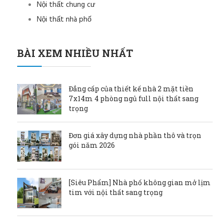
Nội thất chung cư
Nội thất nhà phố
BÀI XEM NHIỀU NHẤT
Đẳng cấp của thiết kế nhà 2 mặt tiền
7x14m 4 phòng ngủ full nội thất sang
trọng
Đơn giá xây dựng nhà phần thô và trọn
gói năm 2026
[Siêu Phẩm] Nhà phố không gian mở lịm
tim với nội thất sang trọng