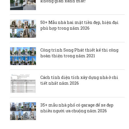
không gian xanh mát!
50+ Mẫu nhà hai mặt tiền đẹp, hiện đại
phù hợp trong năm 2026
Công trình Song Phát thiết kế thi công
hoàn thiện trong năm 2021
Cách tính diện tích xây dựng nhà ở chi
tiết nhất năm 2026
35+ mẫu nhà phố có garage để xe đẹp
nhiều người ưa chuộng năm 2026