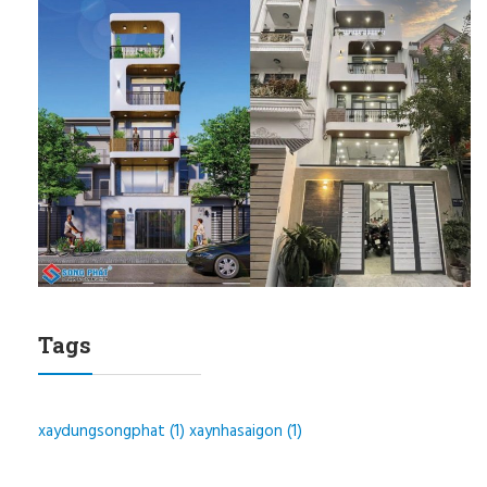
Tags
xaydungsongphat
(1)
xaynhasaigon
(1)