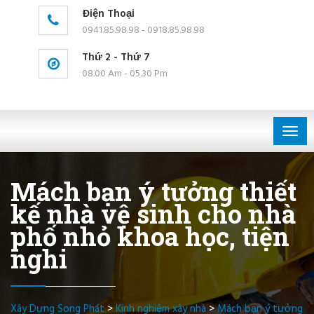
Điện Thoại
0941.85.98.98 - 0918.85.98.98
Thứ 2 - Thứ 7
08.00 Am - 05.30 Pm
Togg
navig
Mách bạn ý tưởng thiết
kế nhà vệ sinh cho nhà
phố nhỏ khoa học, tiện
nghi
Xây Dựng Song Phát
>
Kinh nghiệm xây nhà
>
Mách bạn ý tưởng