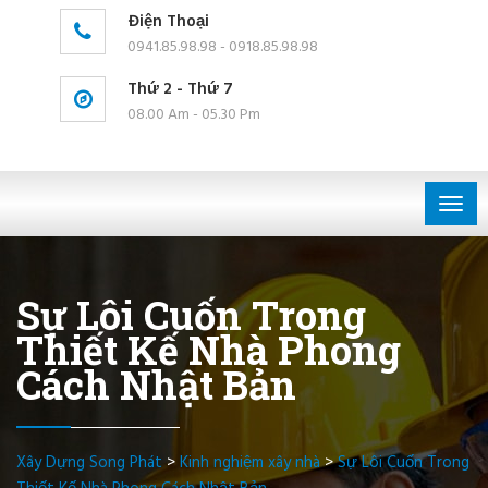
Điện Thoại
0941.85.98.98 - 0918.85.98.98
Thứ 2 - Thứ 7
08.00 Am - 05.30 Pm
Togg
navig
Sự Lôi Cuốn Trong
Thiết Kế Nhà Phong
Cách Nhật Bản
Xây Dựng Song Phát
>
Kinh nghiệm xây nhà
>
Sự Lôi Cuốn Trong