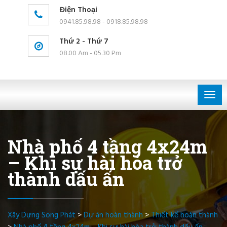
Điện Thoại
0941.85.98.98 - 0918.85.98.98
Thứ 2 - Thứ 7
08.00 Am - 05.30 Pm
Togg
navig
Nhà phố 4 tầng 4x24m
– Khi sự hài hòa trở
thành dấu ấn
Xây Dựng Song Phát
>
Dự án hoàn thành
>
Thiết kế hoàn thành