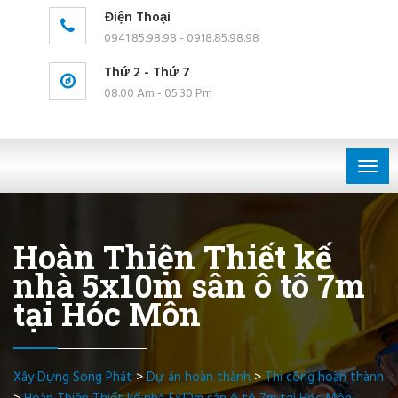
Điện Thoại
0941.85.98.98 - 0918.85.98.98
Thứ 2 - Thứ 7
08.00 Am - 05.30 Pm
Togg
navig
Hoàn Thiện Thiết kế
nhà 5x10m sân ô tô 7m
tại Hóc Môn
Xây Dựng Song Phát
>
Dự án hoàn thành
>
Thi công hoàn thành