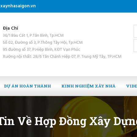
xaynhasaigon.vn
Địa Chỉ
36/1 Bàu Cát 1, P.Tân Bình, Tp.HCM
Số 02, Đường số 3, P.Thông Tây Hội, Tp.HCM
95 đường số 37, P.Hiệp Bình, KĐT Vạn Phúc
Xưởng nội thất: 28/6 Tân Chánh Hiệp 07, P. Trung Mỹ Tây, TP.HCM
DỰ ÁN HOÀN THÀNH
KINH NGHIỆM XÂY NHÀ
VID
Tin Về Hợp Đồng Xây Dựn