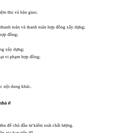
iệm thu và bàn giao;
 thanh toán và thanh toán hợp đồng xây dựng;
hợp đồng;
ng xây dựng;
ạt vi phạm hợp đồng;
c nội dung khác.
hà ở
hu để chủ đầu tư kiểm soát chất lượng.
̣n gia hạn tiến độ.