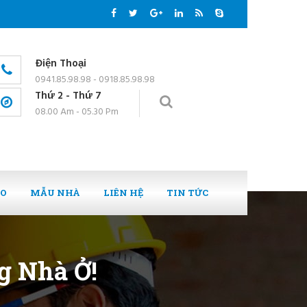
Điện Thoại
0941.85.98.98 - 0918.85.98.98
Thứ 2 - Thứ 7
08.00 Am - 05.30 Pm
EO
MẪU NHÀ
LIÊN HỆ
TIN TỨC
g Nhà Ở!