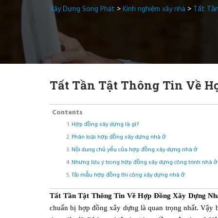
Xây Dựng Song Phát
>
Kinh nghiệm xây nhà
>
Tất Tầ
Tất Tần Tật Thông Tin Về H
Contents
Hợp đồng xây dựng là gì?
Phân loại hợp đồng xây dựng nhà ở
Nội dung chủ yếu của hợp đồng xây dựng nhà ở
Nhưng lưu ý trong hợp đồng xây dựng công trình nhà ở
Tải mẫu hợp đồng thi công xây dựng nhà ở
Tất Tần Tật Thông Tin Về Hợp Đồng Xây Dựng Nha
chuẩn bị hợp đồng xây dựng là quan trọng nhất. Vậy 