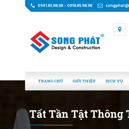
0941.85.98.98 - 0918.85.98.98
songphat@
TRANG CHỦ
GIỚI THIỆU
DỊCH VỤ
Tất Tần Tật Thông 