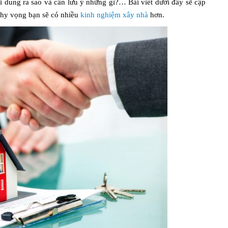
i dung ra sao và cần lưu ý những gì?… Bài viết dưới đây sẽ cập
 hy vọng bạn sẽ có nhiều
kinh nghiệm xây nhà
hơn.