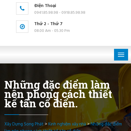
Điện Thoại
0941.85.98.98 - 0918.85.98.98
Thứ 2 - Thứ 7
08.00 Am - 05.30 Pm
Togg
navig
Những đặc điểm làm
nên phong cách thiết
kế tân cổ điển.
Xây Dựng Song Phát
>
Kinh nghiệm xây nhà
>
Những đặc điểm