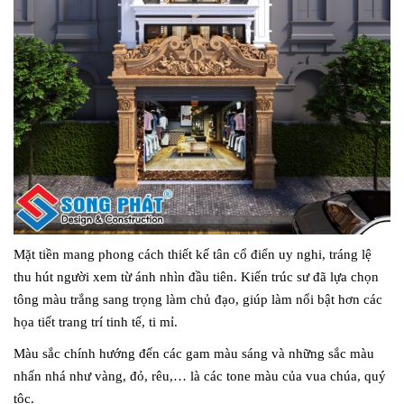
Mặt tiền mang phong cách thiết kế tân cổ điển uy nghi, tráng lệ
thu hút người xem từ ánh nhìn đầu tiên. Kiến trúc sư đã lựa chọn
tông màu trắng sang trọng làm chủ đạo, giúp làm nổi bật hơn các
họa tiết trang trí tinh tế, ti mỉ.
Màu sắc chính hướng đến các gam màu sáng và những sắc màu
nhấn nhá như vàng, đỏ, rêu,… là các tone màu của vua chúa, quý
tộc.