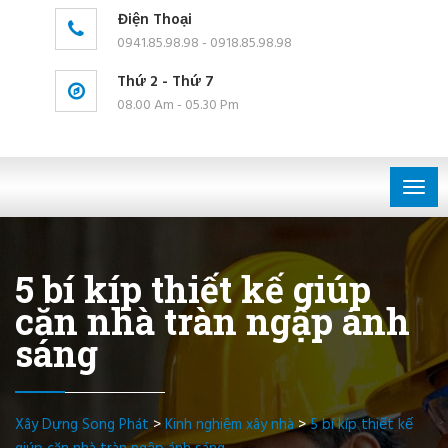
Điện Thoại
0941.85.98.98 - 0918.85.98.98
Thứ 2 - Thứ 7
08.00 Am - 05.30 Pm
Togg
navig
5 bí kíp thiết kế giúp
căn nhà tràn ngập ánh
sáng
Xây Dựng Song Phát
>
Kinh nghiệm xây nhà
>
5 bí kíp thiết kế