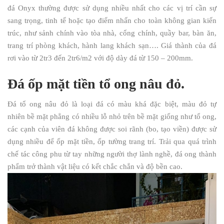
đá Onyx thường được sử dụng nhiều nhất cho các vị trí cần sự
sang trọng, tinh tế hoặc tạo điểm nhấn cho toàn không gian kiến
trúc, như sảnh chính vào tòa nhà, cổng chính, quầy bar, bàn ăn,
trang trí phòng khách, hành lang khách sạn…. Giá thành của đá
rơi vào từ 2tr3 đến 2tr6/m2 với độ dày đá từ 150 – 200mm.
Đá ốp mặt tiền tổ ong nâu đỏ.
Đá tổ ong nâu đỏ là loại đá có màu khá đặc biệt, màu đỏ tự
nhiên bề mặt phẳng có nhiều lỗ nhỏ trên bề mặt giống như tổ ong,
các cạnh của viên đá không được soi rãnh (bo, tạo viền) được sử
dụng nhiều để ốp mặt tiền, ốp tường trang trí. Trải qua quá trình
chế tác công phu từ tay những người thợ lành nghề, đá ong thành
phẩm trở thành vật liệu có kết chắc chắn và độ bền cao.