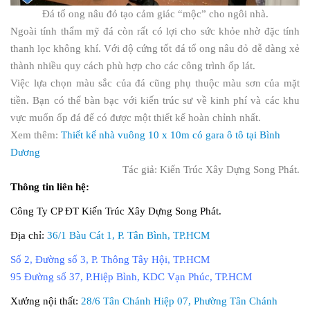
Đá tổ ong nâu đỏ tạo cảm giác “mộc” cho ngôi nhà.
Ngoài tính thẩm mỹ đá còn rất có lợi cho sức khỏe nhờ đặc tính
thanh lọc không khí. Với độ cứng tốt đá tổ ong nâu đỏ dễ dàng xẻ
thành nhiều quy cách phù hợp cho các công trình ốp lát.
Việc lựa chọn màu sắc của đá cũng phụ thuộc màu sơn của mặt
tiền. Bạn có thể bàn bạc với kiến trúc sư về kinh phí và các khu
vực muốn ốp đá để có được một thiết kế hoàn chỉnh nhất.
Xem thêm:
Thiết kế nhà vuông 10 x 10m có gara ô tô tại Bình
Dương
Tác giả: Kiến Trúc Xây Dựng Song Phát.
Thông tin liên hệ:
Công Ty CP ĐT Kiến Trúc Xây Dựng Song Phát.
Địa chỉ:
36/1 Bàu Cát 1, P. Tân Bình, TP.HCM
Số 2, Đường số 3, P. Thông Tây Hội, TP.HCM
95 Đường số 37, P.Hiệp Bình, KDC Vạn Phúc, TP.HCM
Xưởng nội thất:
28/6 Tân Chánh Hiệp 07, Phường Tân Chánh