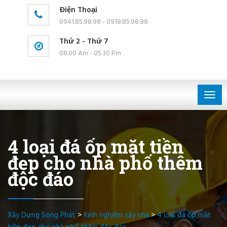
Điện Thoại
0941.85.98.98 - 0918.85.98.98
Thứ 2 - Thứ 7
08.00 Am - 05.30 Pm
Togg
navig
4 loại đá ốp mặt tiền
đẹp cho nhà phố thêm
độc đáo
Xây Dựng Song Phát
>
Kinh nghiệm xây nhà
>
4 loại đá ốp mặt