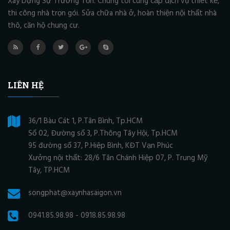
Xây Dựng Sự Trường Tồn. Chúng tôi cung cấp dịch vụ thiết kế,
thi công nhà trọn gói. Sửa chữa nhà ở, hoàn thiện nội thất nhà
thô, căn hộ chung cư.
LIÊN HỆ
36/1 Bàu Cát 1, P.Tân Bình, Tp.HCM
Số 02, Đường số 3, P.Thông Tây Hội, Tp.HCM
95 đường số 37, P.Hiệp Bình, KĐT Vạn Phúc
Xưởng nội thất: 28/6 Tân Chánh Hiệp 07, P. Trung Mỹ
Tây, TP.HCM
songphat@xaynhasaigon.vn
0941.85.98.98 - 0918.85.98.98