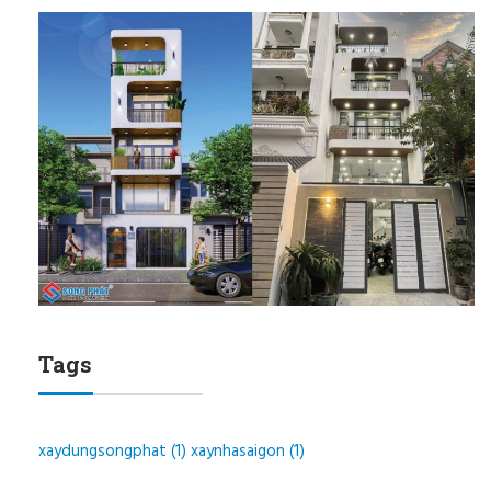
Tags
xaydungsongphat
(1)
xaynhasaigon
(1)