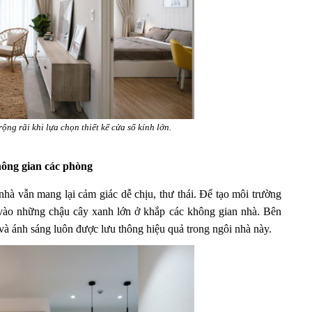
ộng rãi khi lựa chọn thiết kế cửa sổ kính lớn.
hông gian các phòng
hà vẫn mang lại cảm giác dễ chịu, thư thái. Để tạo môi trường
 vào những chậu cây xanh lớn ở khắp các không gian nhà. Bên
 và ánh sáng luôn được lưu thông hiệu quả trong ngôi nhà này.