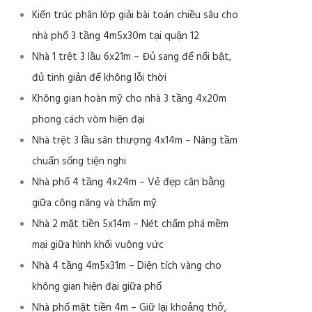
Kiến trúc phân lớp giải bài toán chiều sâu cho
nhà phố 3 tầng 4m5x30m tại quận 12
Nhà 1 trệt 3 lầu 6x21m – Đủ sang để nổi bật,
đủ tinh giản để không lỗi thời
Không gian hoàn mỹ cho nhà 3 tầng 4x20m
phong cách vòm hiện đại
Nhà trệt 3 lầu sân thượng 4x14m – Nâng tầm
chuẩn sống tiện nghi
Nhà phố 4 tầng 4x24m – Vẻ đẹp cân bằng
giữa công năng và thẩm mỹ
Nhà 2 mặt tiền 5x14m – Nét chấm phá mềm
mại giữa hình khối vuông vức
Nhà 4 tầng 4m5x31m – Diện tích vàng cho
không gian hiện đại giữa phố
Nhà phố mặt tiền 4m – Giữ lại khoảng thở,