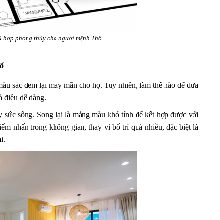
hù hợp phong thủy cho người mệnh Thổ.
hổ
àu sắc đem lại may mắn cho họ. Tuy nhiên, làm thế nào để đưa
là điều dễ dàng.
y sức sống. Song lại là mảng màu khó tính để kết hợp được với
 nhấn trong không gian, thay vì bố trí quá nhiều, đặc biệt là
i.