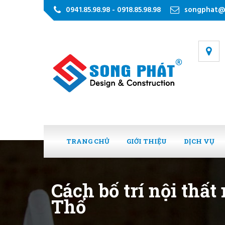
0941.85.98.98 - 0918.85.98.98
songphat@
TRANG CHỦ
GIỚI THIỆU
DỊCH VỤ
Cách bố trí nội th
Thổ