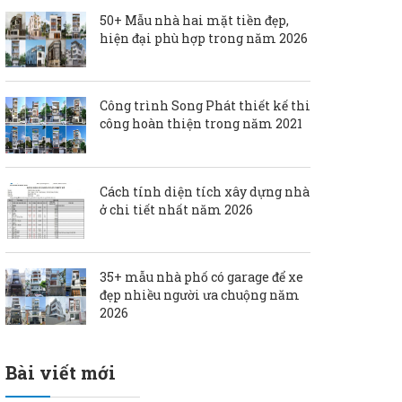
50+ Mẫu nhà hai mặt tiền đẹp,
hiện đại phù hợp trong năm 2026
Công trình Song Phát thiết kế thi
công hoàn thiện trong năm 2021
Cách tính diện tích xây dựng nhà
ở chi tiết nhất năm 2026
35+ mẫu nhà phố có garage để xe
đẹp nhiều người ưa chuộng năm
2026
Bài viết mới