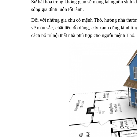
Sự hài hòa trong không gian sẽ mang lại nguồn sinh k
sống gia đình luôn tốt lành.
Đối với những gia chủ có mệnh Thổ, hướng nhà thườn
về màu sắc, chất liệu đồ dùng, cây xanh cũng là những
cách bố trí nội thất nhà phù hợp cho người mệnh Thổ.