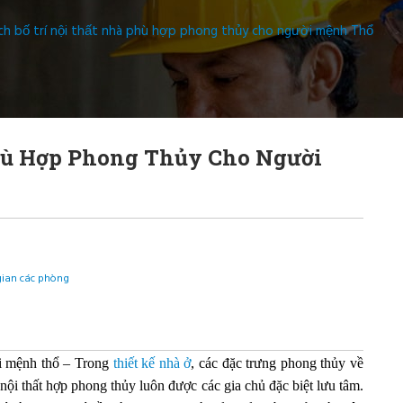
ch bố trí nội thất nhà phù hợp phong thủy cho người mệnh Thổ
hù Hợp Phong Thủy Cho Người
gian các phòng
ời mệnh thổ – Trong
thiết kế nhà ở
, các đặc trưng phong thủy về
 nội thất hợp phong thủy luôn được các gia chủ đặc biệt lưu tâm.