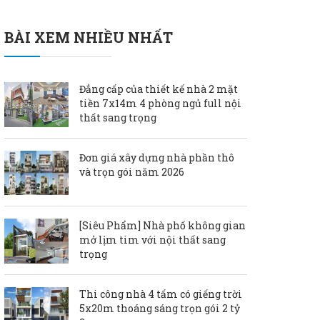
BÀI XEM NHIỀU NHẤT
Đẳng cấp của thiết kế nhà 2 mặt
tiền 7x14m 4 phòng ngủ full nội
thất sang trọng
Đơn giá xây dựng nhà phần thô
và trọn gói năm 2026
[Siêu Phẩm] Nhà phố không gian
mở lịm tim với nội thất sang
trọng
Thi công nhà 4 tấm có giếng trời
5x20m thoáng sáng trọn gói 2 tỷ