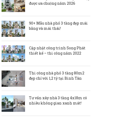
được ưa chuộng năm 2026
90+ Mẫu nhà phố 3 tầng đẹp mái
bằng và mái thái!
Cập nhật công trình Song Phát
thiết kế – thi công năm 2022
Thi công nhà phố 3 tầng 80m2
đẹp chỉ với 1,2 tỷ tại Bình Tân
Tư vấn xây nhà 3 tầng 4x18m có
nhiều không gian xanh mát!