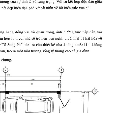
ợng của sự tinh tế và sang trọng. Với sự kết hợp độc đáo giữa
 nét đẹp hiện đại, phá vỡ cái nhìn về lối kiến trúc xưa cũ.
g năng đóng vai trò quan trọng, ảnh hưởng trực tiếp đến trải
hợp lý, ngôi nhà sẽ trở nên tiện nghi, thoải mái và hài hòa về
KTS Song Phát đưa ra cho thiết kế nhà 4 tầng 4m8x11m không
an, tạo ra một môi trường sống lý tưởng cho cả gia đình.
h chung.