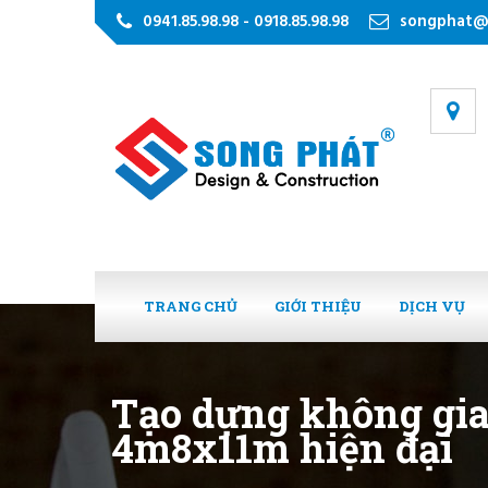
0941.85.98.98 - 0918.85.98.98
songphat@
TRANG CHỦ
GIỚI THIỆU
DỊCH VỤ
Tạo dựng không gian
4m8x11m hiện đại