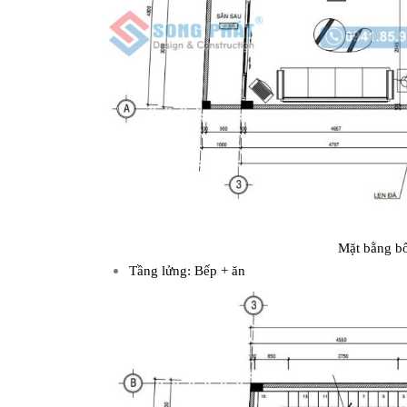
Mặt bằng bố 
Tầng lửng: Bếp + ăn