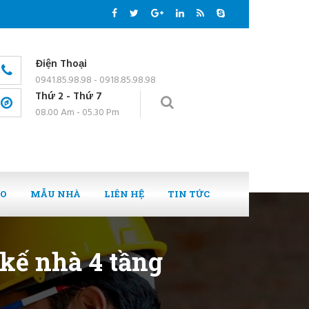
Điện Thoại
0941.85.98.98 - 0918.85.98.98
Thứ 2 - Thứ 7
08.00 Am - 05.30 Pm
EO
MẪU NHÀ
LIÊN HỆ
TIN TỨC
 kế nhà 4 tầng