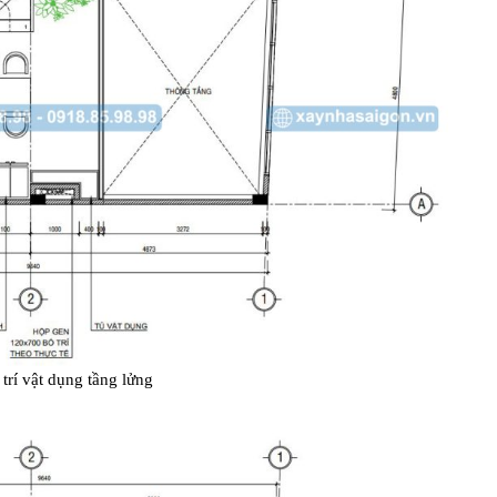
trí vật dụng tầng lửng