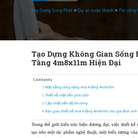
Xây Dựng Song Phát
>
Dự án hoàn thành
>
Thi công
Tạo Dựng Không Gian Sống Đ
Tầng 4m8x11m Hiện Đại
Contents
Mặt bằng công năng nhà 4 tầng 4m8x11m
Thiết kế mặt tiền phá cách
Cập nhật tiến độ thi công
Bàn giao thiết kế nhà 4 tầng 4m8x11m cho gia đình anh
Trong thế giới kiến trúc hiện đương đại, việc thiết k
tạo nên một tác phẩm nghệ thuật, một biểu tượng của