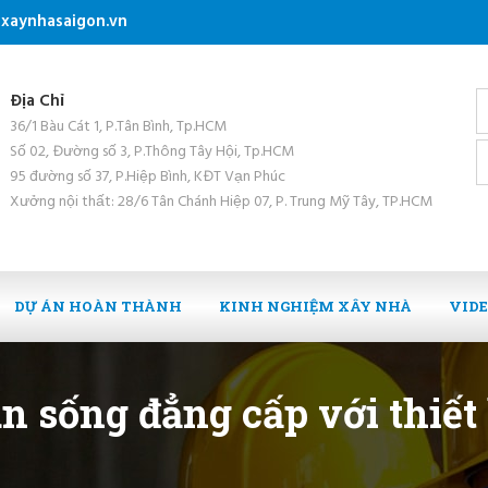
xaynhasaigon.vn
Địa Chỉ
36/1 Bàu Cát 1, P.Tân Bình, Tp.HCM
Số 02, Đường số 3, P.Thông Tây Hội, Tp.HCM
95 đường số 37, P.Hiệp Bình, KĐT Vạn Phúc
Xưởng nội thất: 28/6 Tân Chánh Hiệp 07, P. Trung Mỹ Tây, TP.HCM
DỰ ÁN HOÀN THÀNH
KINH NGHIỆM XÂY NHÀ
VID
 sống đẳng cấp với thiết