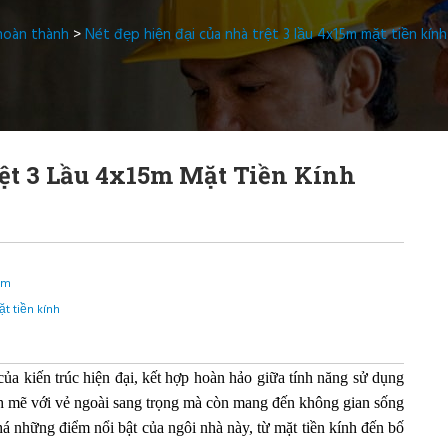
hoàn thành
>
Nét đẹp hiện đại của nhà trệt 3 lầu 4x15m mặt tiền kín
ệt 3 Lầu 4x15m Mặt Tiền Kính
5m
t tiền kính
của kiến trúc hiện đại, kết hợp hoàn hảo giữa tính năng sử dụng
h mẽ với vẻ ngoài sang trọng mà còn mang đến không gian sống
á những điểm nổi bật của ngôi nhà này, từ mặt tiền kính đến bố