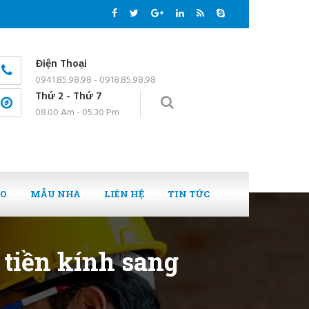
Điện Thoại
0941.85.98.98 - 0918.85.98.98
Thứ 2 - Thứ 7
08.00 Am - 05.30 Pm
EO
MẪU NHÀ
LIÊN HỆ
TIN TỨC
 tiền kính sang