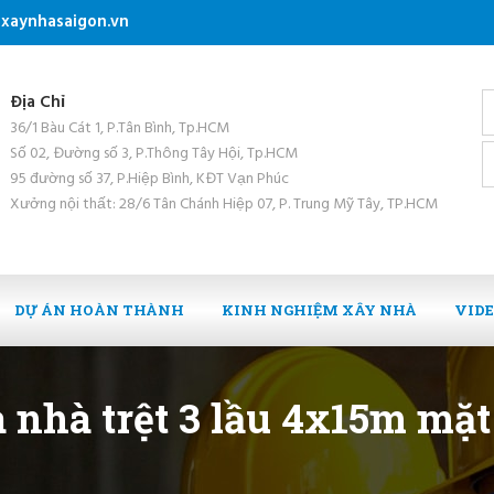
xaynhasaigon.vn
Địa Chỉ
36/1 Bàu Cát 1, P.Tân Bình, Tp.HCM
Số 02, Đường số 3, P.Thông Tây Hội, Tp.HCM
95 đường số 37, P.Hiệp Bình, KĐT Vạn Phúc
Xưởng nội thất: 28/6 Tân Chánh Hiệp 07, P. Trung Mỹ Tây, TP.HCM
DỰ ÁN HOÀN THÀNH
KINH NGHIỆM XÂY NHÀ
VID
a nhà trệt 3 lầu 4x15m mặt