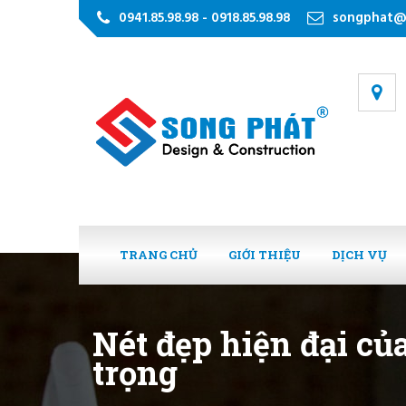
0941.85.98.98 - 0918.85.98.98
songphat@
TRANG CHỦ
GIỚI THIỆU
DỊCH VỤ
Nét đẹp hiện đại củ
trọng