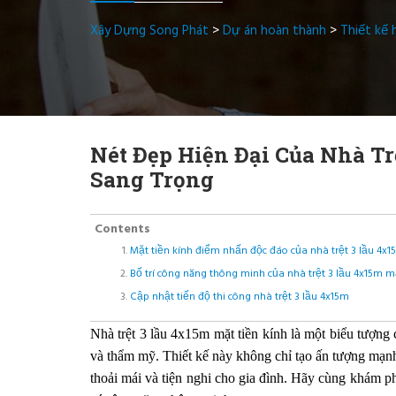
Xây Dựng Song Phát
>
Dự án hoàn thành
>
Thiết kế 
Nét Đẹp Hiện Đại Của Nhà Tr
Sang Trọng
Contents
Mặt tiền kính điểm nhấn độc đáo của nhà trệt 3 lầu 4x1
Bố trí công năng thông minh của nhà trệt 3 lầu 4x15m mặ
Cập nhật tiến độ thi công nhà trệt 3 lầu 4x15m
Nhà trệt 3 lầu 4x15m mặt tiền kính là một biểu tượng 
và thẩm mỹ. Thiết kế này không chỉ tạo ấn tượng mạn
thoải mái và tiện nghi cho gia đình. Hãy cùng khám ph