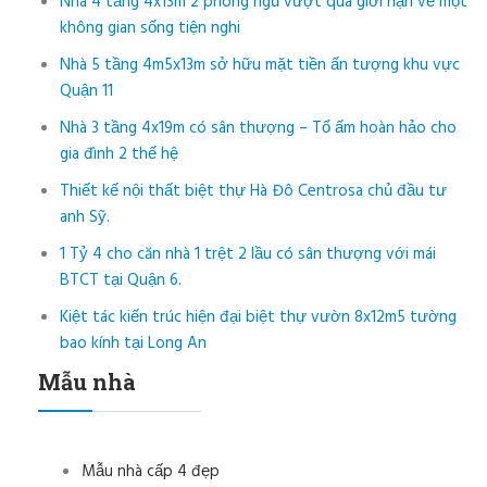
Nhà 4 tầng 4x13m 2 phòng ngủ vượt qua giới hạn về một
không gian sống tiện nghi
Nhà 5 tầng 4m5x13m sở hữu mặt tiền ấn tượng khu vực
Quận 11
Nhà 3 tầng 4x19m có sân thượng – Tổ ấm hoàn hảo cho
gia đình 2 thế hệ
Thiết kế nội thất biệt thự Hà Đô Centrosa chủ đầu tư
anh Sỹ.
1 Tỷ 4 cho căn nhà 1 trệt 2 lầu có sân thượng với mái
BTCT tại Quận 6.
Kiệt tác kiến trúc hiện đại biệt thự vườn 8x12m5 tường
bao kính tại Long An
Mẫu nhà
Mẫu nhà cấp 4 đẹp