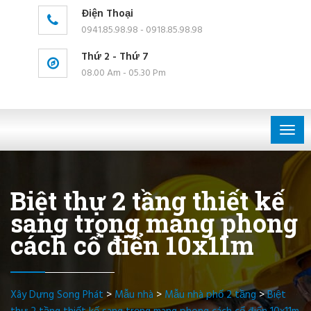
Điện Thoại
0941.85.98.98 - 0918.85.98.98
Thứ 2 - Thứ 7
08.00 Am - 05.30 Pm
Togg
navig
Biệt thự 2 tầng thiết kế
sang trọng mang phong
cách cổ điển 10x11m
Xây Dựng Song Phát
>
Mẫu nhà
>
Mẫu nhà phố 2 tầng
>
Biệt