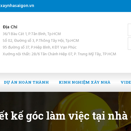
xaynhasaigon.vn
Địa Chỉ
36/1 Bàu Cát 1, P.Tân Bình, Tp.HCM
Số 02, Đường số 3, P.Thông Tây Hội, Tp.HCM
95 đường số 37, P.Hiệp Bình, KĐT Vạn Phúc
Xưởng nội thất: 28/6 Tân Chánh Hiệp 07, P. Trung Mỹ Tây, TP.HCM
DỰ ÁN HOÀN THÀNH
KINH NGHIỆM XÂY NHÀ
VID
t kế góc làm việc tại nhà