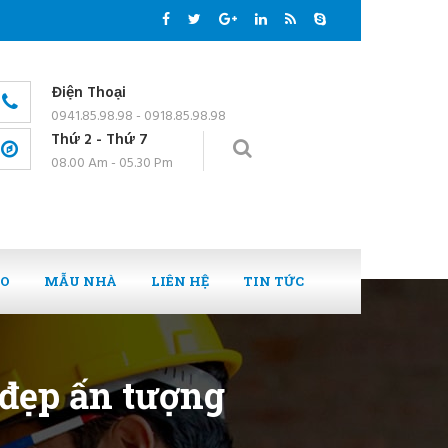
Điện Thoại
0941.85.98.98 - 0918.85.98.98
Thứ 2 - Thứ 7
08.00 Am - 05.30 Pm
EO
MẪU NHÀ
LIÊN HỆ
TIN TỨC
 đẹp ấn tượng