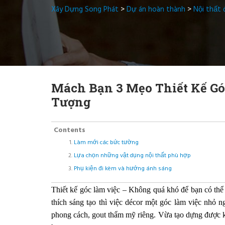
Xây Dựng Song Phát
>
Dự án hoàn thành
>
Nội thất 
Mách Bạn 3 Mẹo Thiết Kế Gó
Tượng
Contents
Làm mới các bức tường
Lựa chọn những vật dụng nội thất phù hợp
Phụ kiện đi kèm và hướng ánh sáng
Thiết kế góc làm việc – Không quá khó để bạn có th
thích sáng tạo thì việc décor một góc làm việc nhỏ 
phong cách, gout thẩm mỹ riêng. Vừa tạo dựng được 