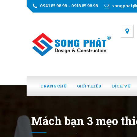
0941.85.98.98 - 0918.85.98.98
songphat@
TRANG CHỦ
GIỚI THIỆU
DỊCH VỤ
Mách bạn 3 mẹo thiế