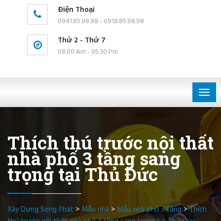
Điện Thoại
0941.85.98.98 - 0918.85.98.98
Thứ 2 - Thứ 7
08.00 Am - 05.30 Pm
Togg
navig
Thích thú trước nội thất
nhà phố 3 tầng sang
trọng tại Thủ Đức
Xây Dựng Song Phát
>
Mẫu nhà
>
Mẫu nhà phố 3 tầng
>
Thích