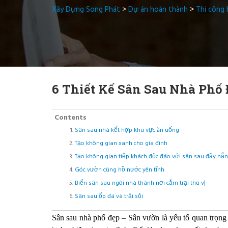
Xây Dựng Song Phát
>
Dự án hoàn thành
>
Thi công
6 Thiết Kế Sân Sau Nhà Ph
Contents
Sân sau nhà kết hợp khu vực ăn uống
Tạo không gian xanh cho gia đình
Tạo không gian tiếp khách độc đáo với sân sau đầy nắ
Góc vườn cùng hồ nước yên tĩnh
Biến sân sau ngôi nhà thành nơi cắm trại thú vị
Sân sau ốp đá và trải sỏi
Sân sau nhà phố đẹp – Sân vườn là yếu tố quan trọng