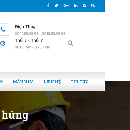
Điện Thoại
0941.85.98.98 - 0918.85.98.98
Thứ 2 - Thứ 7
08.00 Am - 05.30 Pm
EO
MẪU NHÀ
LIÊN HỆ
TIN TỨC
m hứng