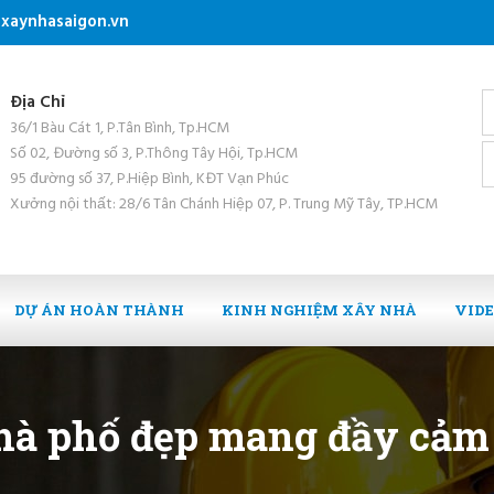
xaynhasaigon.vn
Địa Chỉ
36/1 Bàu Cát 1, P.Tân Bình, Tp.HCM
Số 02, Đường số 3, P.Thông Tây Hội, Tp.HCM
95 đường số 37, P.Hiệp Bình, KĐT Vạn Phúc
Xưởng nội thất: 28/6 Tân Chánh Hiệp 07, P. Trung Mỹ Tây, TP.HCM
DỰ ÁN HOÀN THÀNH
KINH NGHIỆM XÂY NHÀ
VID
 nhà phố đẹp mang đầy cả