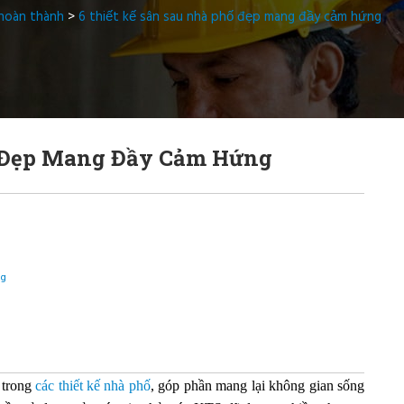
 hoàn thành
>
6 thiết kế sân sau nhà phố đẹp mang đầy cảm hứng
ố Đẹp Mang Đầy Cảm Hứng
ng
 trong
các thiết kế nhà phố
, góp phần mang lại không gian sống