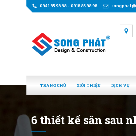
0941.85.98.98 - 0918.85.98.98
songphat@
TRANG CHỦ
GIỚI THIỆU
DỊCH VỤ
6 thiết kế sân sau