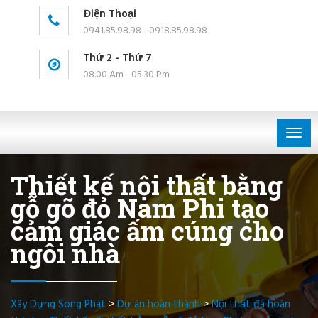
Điện Thoại
0941.85.98.98 - 0918.85.98.98
Thứ 2 - Thứ 7
08.00 Am - 05.30 Pm
Togg
navig
Thiết kế nội thất bằng
gỗ gõ đỏ Nam Phi tạo
cảm giác ấm cúng cho
ngôi nhà
Xây Dựng Song Phát
>
Dự án hoàn thành
>
Nội thất đã hoàn