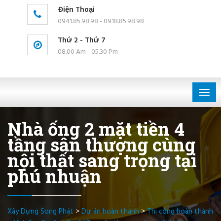
Điện Thoại
0941.85.98.98 - 0918.85.98.98
Thứ 2 - Thứ 7
08.00 Am - 05.30 Pm
Togg
navig
Nhà ống 2 mặt tiền 4
tầng sân thượng cùng
nội thất sang trọng tại
phú nhuận
Xây Dựng Song Phát
>
Dự án hoàn thành
>
Thi công hoàn thành