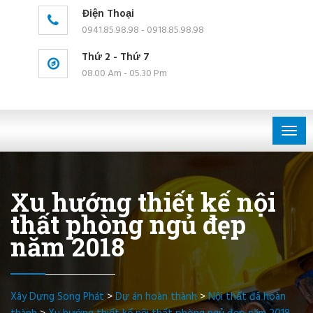
Điện Thoại
0941.85.98.98 - 0918.85.98.98
Thứ 2 - Thứ 7
08.00 Am - 05.30 Pm
Togg
navig
Xu hướng thiết kế nội
thất phòng ngủ đẹp
năm 2018
Xây Dựng Song Phát
>
Dự án hoàn thành
>
Nội thất đã hoàn