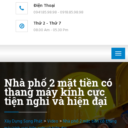
Điện Thoại
0941.85.98.98 - 0918.85.98.98
Thứ 2 - Thứ 7
08.00 Am - 05.30 Pm
Togg
navig
Nhà phố 2 mặt tiền có
thang máy kính cực
tiện nghi và hiện đại
Xây Dựng Song Phát
>
Video
>
Nhà phố 2 mặt tiền có thang