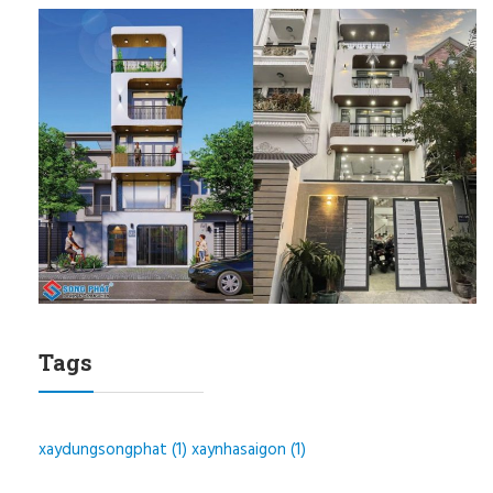
Tags
xaydungsongphat
(1)
xaynhasaigon
(1)