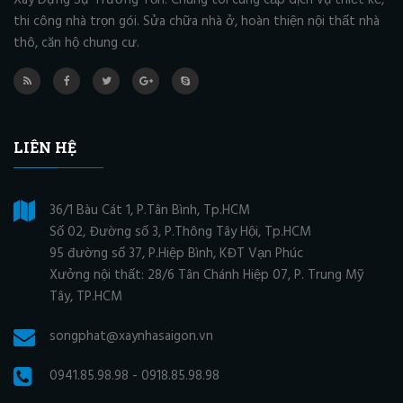
Xây Dựng Sự Trường Tồn. Chúng tôi cung cấp dịch vụ thiết kế,
thi công nhà trọn gói. Sửa chữa nhà ở, hoàn thiện nội thất nhà
thô, căn hộ chung cư.
LIÊN HỆ
36/1 Bàu Cát 1, P.Tân Bình, Tp.HCM
Số 02, Đường số 3, P.Thông Tây Hội, Tp.HCM
95 đường số 37, P.Hiệp Bình, KĐT Vạn Phúc
Xưởng nội thất: 28/6 Tân Chánh Hiệp 07, P. Trung Mỹ
Tây, TP.HCM
songphat@xaynhasaigon.vn
0941.85.98.98 - 0918.85.98.98