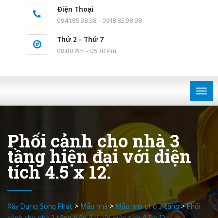
Điện Thoại
0941.85.98.98 - 0918.85.98.98
Thứ 2 - Thứ 7
08.00 Am - 05.30 Pm
Togg
navig
Phối cảnh cho nhà 3
tầng hiện đại với diện
tích 4.5 x 12.
Xây Dựng Song Phát
>
Mẫu nhà
>
Mẫu nhà phố 3 tầng
>
Phối