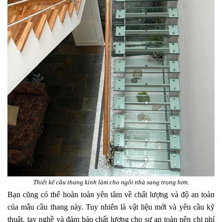
Thiết kế cầu thang kính làm cho ngôi nhà sang trọng hơn.
Bạn cũng có thể hoàn toàn yên tâm về chất lượng và độ an toàn
của mẫu cầu thang này. Tuy nhiên là vật liệu mới và yêu cầu kỹ
thuật, tay nghề và đảm bảo chất lượng cho sự an toàn nên chi phí