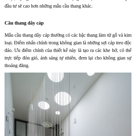
đầu tư sẽ cao hơn những mẫu cầu thang khác.
Cầu thang dây cáp
Mẫu cầu thang dây cáp thường có các bậc thang làm từ gỗ và kim
loại. Điểm nhấn chính trong không gian là những sợi cáp treo độc
đáo. Ưu điểm chính của thiết kế này là tạo ra các khe hở, có thể
trực tiếp đón gió, ánh sáng tự nhiên, đem lại cho không gian sự
thoáng đãng.