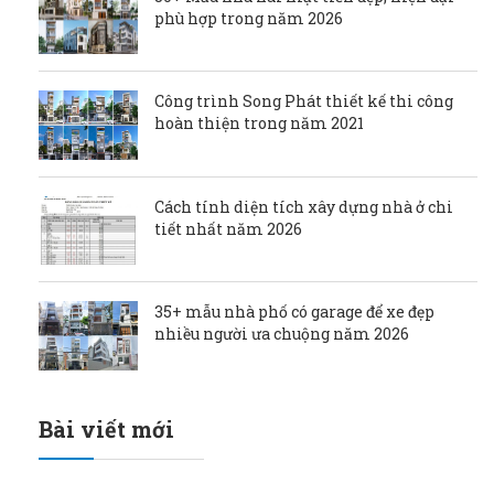
phù hợp trong năm 2026
Công trình Song Phát thiết kế thi công
hoàn thiện trong năm 2021
Cách tính diện tích xây dựng nhà ở chi
tiết nhất năm 2026
35+ mẫu nhà phố có garage để xe đẹp
nhiều người ưa chuộng năm 2026
Bài viết mới