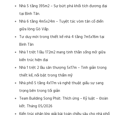
Nhà 5 tầng 395m2 – Sự bứt phá khối tích đương đại
tại Bình Tân.
Nhà 6 tầng 4m5x24m – Tuyệt tác vòm tân cổ điển
giữa lòng Gò Vấp.
Tư duy mới trong thiết kế nhà 4 tầng 7m5x16m tại
Bình Tân
Nhà 1 trệt 1 lầu 172m2 mang tinh thần sống mở giữa
kiến trúc hiện đại
Nhà 1 trệt 2 lầu sân thượng 5x17m – Tinh giản trong
thiết kế, nổi bật trong thẩm mỹ
Nhà phố 5 tầng 4x17m và nghệ thuật giấu sự sang
trọng bên trong tối giản
Team Building Song Phát: Thích ứng – Kỷ luật – Đoàn
kết. Tháng 05/2026
Kiến trúc phân lớp giải bài toán chiều sâu cho nhà phố