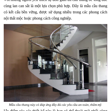
cùng lan can sắt là một lựa chọn phù hợp. Đây là mẫu cầu thang
có kết cấu bền vững, được sử dụng nhiều trong các phong cách
nội thất mộc hoặc phong cách công nghiệp.
Mẫu cầu thang này có đáp ứng đầy đủ các yêu cầu an toàn, thẩm mỹ.
Ưu điểm của các thiết kế này là bạn có thể thoải mái phối cùng