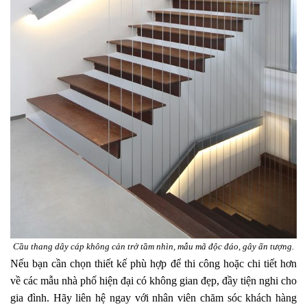
Cầu thang dây cáp không cản trở tầm nhìn, mẫu mã độc đáo, gây ấn tượng.
Nếu bạn cần chọn thiết kế phù hợp để thi công hoặc chi tiết hơn
về các mẫu nhà phố hiện đại có không gian đẹp, đầy tiện nghi cho
gia đình. Hãy liên hệ ngay với nhân viên chăm sóc khách hàng