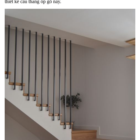
thiết kế cầu thang ốp gỗ này.