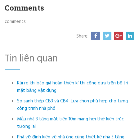
Comments
comments
Share:
Tin liên quan
Rủi ro khi báo giá hoàn thiện kí thi công dựa trên bố trí
mặt bằng vật dụng
So sánh thép CB3 và CB4: Lựa chọn phù hợp cho từng
công trình nhà phố
Mẫu nhà 3 tầng mặt tiền 10m mang hơi thở kiến trúc
tương lai
Phá vỡ định kiến về nhà ống cùng thiết kế nhà 3 tầng