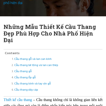
phố hiện đại
Những Mẫu Thiết Kế Cầu Thang
Đẹp Phù Hợp Cho Nhà Phố Hiện
Đại
Contents
Cầu thang gỗ và lan can kính
Cầu thang bê tông và lan can thép
Cầu thang gỗ
Cầu thang ốp gỗ
Cầu thang kính và tay vịn gỗ
Cầu thang dây cáp
Thiết kế cầu thang
– Cầu thang không chỉ là không gian liên kết
giữa các tầng mà còn là điểm nhấn kiến trúc bên trong mỗi ngôi