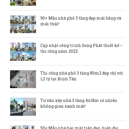
90+ Mẫu nhà phố 3 tầng đẹp mái bằng và
mái thái!
Cập nhật công trình Song Phát thiết kế –
thi công năm 2022
Thi công nhà phố 3 tầng 80m2 đẹp chỉ với
1,2 tỷ tại Bình Tân
Tư vấn xây nhà 3 tầng 4x18m có nhiều
không gian xanh mát!
50+ Mẫu nhà hai mặt tiền đẹp, hiện đại