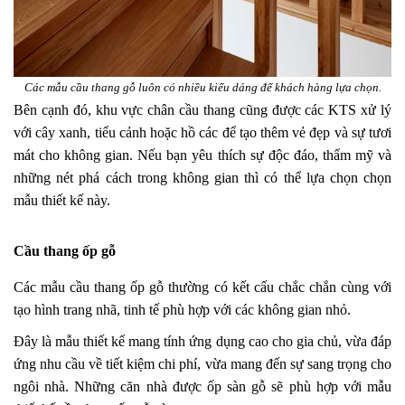
Các mẫu cầu thang gỗ luôn có nhiều kiểu dáng để khách hàng lựa chọn.
Bên cạnh đó, khu vực chân cầu thang cũng được các KTS xử lý
với cây xanh, tiểu cảnh hoặc hồ các để tạo thêm vẻ đẹp và sự tươi
mát cho không gian. Nếu bạn yêu thích sự độc đáo, thẩm mỹ và
những nét phá cách trong không gian thì có thể lựa chọn chọn
mẫu thiết kế này.
Cầu thang ốp gỗ
Các mẫu cầu thang ốp gỗ thường có kết cấu chắc chắn cùng với
tạo hình trang nhã, tinh tế phù hợp với các không gian nhỏ.
Đây là mẫu thiết kế mang tính ứng dụng cao cho gia chủ, vừa đáp
ứng nhu cầu về tiết kiệm chi phí, vừa mang đến sự sang trọng cho
ngôi nhà. Những căn nhà được ốp sàn gỗ sẽ phù hợp với mẫu