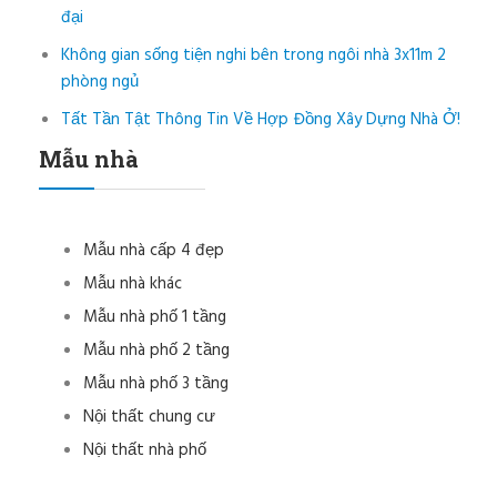
đại
Không gian sống tiện nghi bên trong ngôi nhà 3x11m 2
phòng ngủ
Tất Tần Tật Thông Tin Về Hợp Đồng Xây Dựng Nhà Ở!
Mẫu nhà
Mẫu nhà cấp 4 đẹp
Mẫu nhà khác
Mẫu nhà phố 1 tầng
Mẫu nhà phố 2 tầng
Mẫu nhà phố 3 tầng
Nội thất chung cư
Nội thất nhà phố