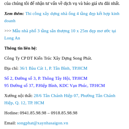
của chúng tôi để nhận tư vấn về dịch vụ và báo giá ưu đãi nhất.
Xem thêm:
Thi công xây dựng nhà ống 4 tầng đẹp kết hợp kinh
doanh
>>>
Mẫu nhà phố 3 tầng sân thượng 10 x 25m đẹp mơ ước tại
Long An
Thông tin liên hệ:
Công Ty CP ĐT Kiến Trúc Xây Dựng Song Phát.
Địa chỉ:
36/1 Bàu Cát 1, P. Tân Bình, TP.HCM
Số 2, Đường số 3, P. Thông Tây Hội, TP.HCM
95 Đường số 37, P.Hiệp Bình, KDC Vạn Phúc, TP.HCM
Xưởng nội thất:
28/6 Tân Chánh Hiệp 07, Phường Tân Chánh
Hiệp, Q. 12, TP. HCM
Hotline: 0941.85.98.98 – 0918.85.98.98
Email:
songphat@xaynhasaigon.vn