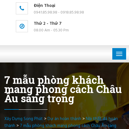
Điện Thoại
0941.85.98.98 - 0918.85.98.98
Thứ 2 - Thứ 7
08.00 Am - 05.30 Pm
Togg
navig
7 mẫu phòng khách
mang phong cách Châu
Âu sang trọng
Xây Dựng Song Phát
>
Dự án hoàn thành
>
Nội thất đã hoàn
thành
>
7 mẫu phòng khách mang phong cách Châu Âu sang