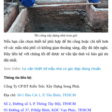
Thi công xây dựng nhà trọn gói.
Nếu bạn cần chọn thiết kế phù hợp để thi công hoặc chi tiết hơn
về các mẫu nhà phố có không gian thoáng sáng, đầy đủ tiện nghi.
Hãy liên hệ với chúng tôi để được tư vấn tận tình và báo giá ưu
đãi nhất.
Xem thêm:
tư vấn thiết kế mẫu nhà có gác đẹp đúng chuẩn
Thông tin liên hệ:
Công Ty CP ĐT Kiến Trúc Xây Dựng Song Phát.
Địa chỉ:
36/1 Bàu Cát 1, P. Tân Bình, TP.HCM
Số 2, Đường số 3, P. Thông Tây Hội, TP.HCM
95 Đường số 37, P.Hiệp Bình, KDC Vạn Phúc, TP.HCM